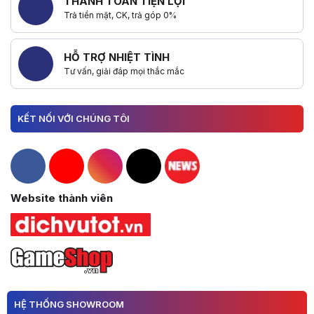
THANH TOÁN TIỆN LỢI
Trả tiền mặt, CK, trả góp 0%
HỖ TRỢ NHIỆT TÌNH
Tư vấn, giải đáp mọi thắc mắc
KẾT NỐI VỚI CHÚNG TÔI
Hacom Facebook
Hacom YouTube
Hacom Instagram
Hacom TikTok
Website thành viên
HỆ THỐNG SHOWROOM