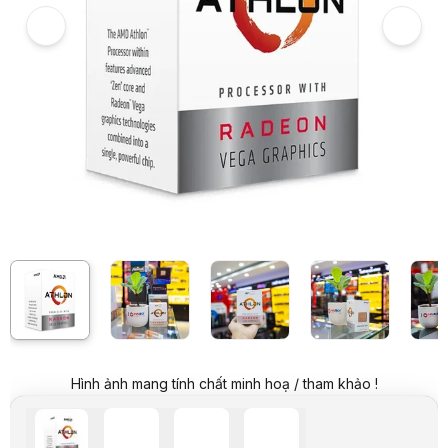
Hình ảnh và video sản phẩm
CPU AMD Athlon 3000G (3.5GHz, 2 nhân 4 luồng , 5MB Cache, 35W)
Video review chi tiết CPU AMD Athlon 3000G (3.5GHz, 2 nhân 4 luồ
Giá niêm yết:
1.599.000 VND
Hình ảnh mang tính chất minh hoạ / tham khảo !
Giá khuyến mại:
999.000 VND
Tiết kiệm 600.000 VND (-38%)
Giá mua online:
1.299.000 VND
Tiết kiệm 300.000 VND (-19%)
Giá mua trả góp (6 tháng):
216.500 VND / tháng