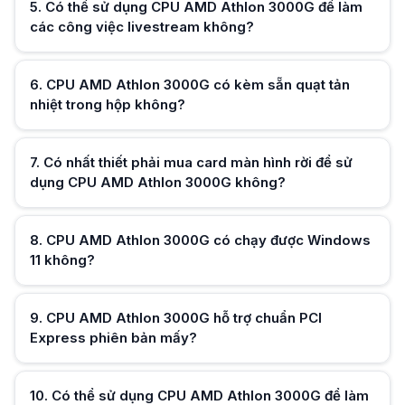
5
.
Có thể sử dụng CPU AMD Athlon 3000G để làm
các công việc livestream không?
6
.
CPU AMD Athlon 3000G có kèm sẵn quạt tản
Hữu ích (
0
)
nhiệt trong hộp không?
7
.
Có nhất thiết phải mua card màn hình rời để sử
dụng CPU AMD Athlon 3000G không?
Hữu ích (
0
)
8
.
CPU AMD Athlon 3000G có chạy được Windows
Hữu ích (
0
)
11 không?
9
.
CPU AMD Athlon 3000G hỗ trợ chuẩn PCI
Hữu ích (
0
)
Express phiên bản mấy?
Hữu ích (
0
)
10
.
Có thể sử dụng CPU AMD Athlon 3000G để làm