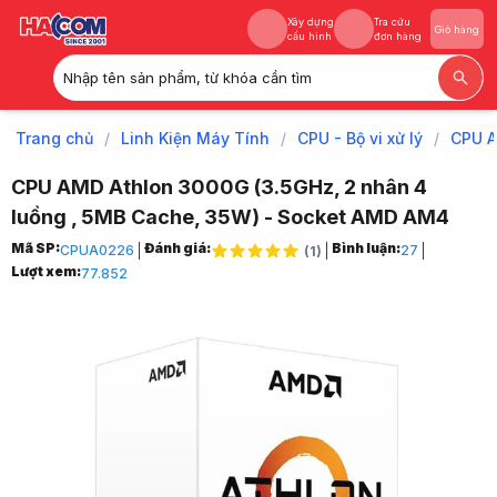
Xây dựng
Tra cứu
Giỏ hàng
cấu hình
đơn hàng
Nhập tên sản phẩm, từ khóa cần tìm
Xây dựng
Tra cứu
Giỏ hàng
cấu hình
đơn hàng
Trang chủ
/
Linh Kiện Máy Tính
/
CPU - Bộ vi xử lý
/
CPU 
CPU AMD Athlon 3000G (3.5GHz, 2 nhân 4
luồng , 5MB Cache, 35W) - Socket AMD AM4
Trang chủ
Mã SP:
Đánh giá:
Bình luận:
CPUA0226
27
(
1
)
1
Lượt xem:
77.852
Linh Kiện Máy Tính
2
CPU - Bộ vi xử lý
3
CPU AMD
4
CPU AMD Athlon
5
CPU AMD Athlon 3000G (3.5GHz, 2 nhân 4 luồng , 5MB Cache, 35W)
6