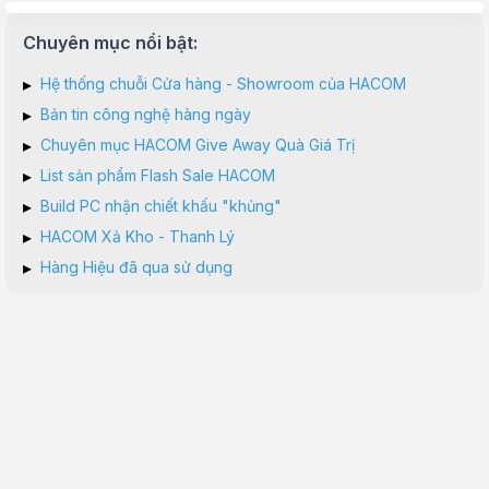
Chuyên mục nổi bật:
▸
Hệ thống chuỗi Cửa hàng - Showroom của HACOM
▸
Bản tin công nghệ hàng ngày
▸
Chuyên mục HACOM Give Away Quà Giá Trị
▸
List sản phẩm Flash Sale HACOM
▸
Build PC nhận chiết khấu "khủng"
▸
HACOM Xả Kho - Thanh Lý
▸
Hàng Hiệu đã qua sử dụng