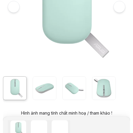
Mã sản phẩm:
MEAS0096
Thương hiệu:
ASUS
Tình trạng:
Order trước – giao sau
Thêm vào giỏ hàng
Mua ngay
Mua trả góp 0%
Thông số nổi bật
Chuột không dây bluetooth Asus Marshmallow Lite
Chuẩn kết nối: Wireless 2.4Ghz / Bluetooth 5.0
Thiết kế đối xứng, nhỏ gọn
Mắt cảm biến quang học
Độ phân giải 1600 DPI
Nút bấm yên tĩnh, độ bền 10 triệu lần nhấn
Sử dụng pin AA, thời lượng lên đến 12 tháng sử dụng
*Lưu ý: Sản phẩm có nhiều màu sắc
Thông số kỹ thuật
Thương hiệu
Asus
Tên sản phẩm
Asus Marshmallow D100 Lite
Mã sản phẩm (Model)
-
THÔNG SỐ CHI TIẾT
Thiết kế
Đối xứng
Mắt đọc
Mắt cảm biến quang học
Hình ảnh mang tính chất minh hoạ / tham khảo !
Điểm ảnh trên 1 inch (DPI)
1600 DPI
Màu sắc
Nhiều màu sắc
Số lượng nút bấm
3