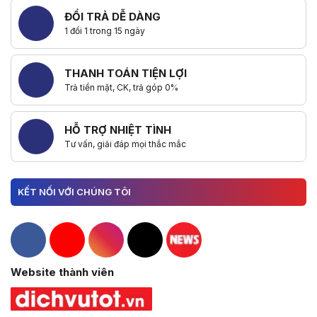
ĐỔI TRẢ DỄ DÀNG
1 đổi 1 trong 15 ngày
THANH TOÁN TIỆN LỢI
Trả tiền mặt, CK, trả góp 0%
HỖ TRỢ NHIỆT TÌNH
Tư vấn, giải đáp mọi thắc mắc
KẾT NỐI VỚI CHÚNG TÔI
Hacom Facebook
Hacom YouTube
Hacom Instagram
Hacom TikTok
Website thành viên