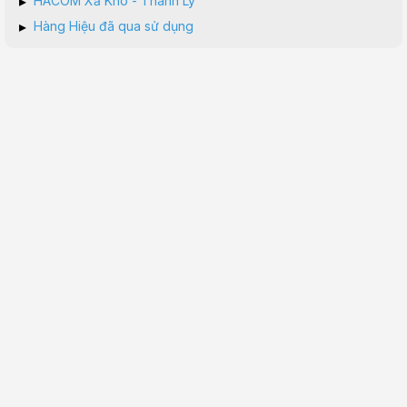
▸
HACOM Xả Kho - Thanh Lý
▸
Hàng Hiệu đã qua sử dụng