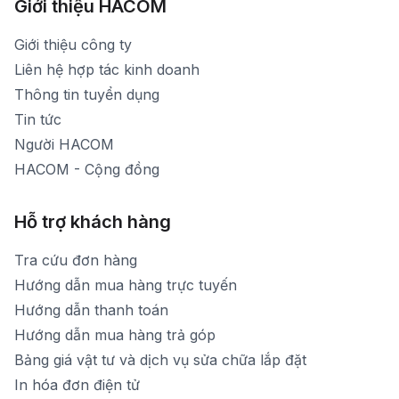
Xem bản đồ đường đi
Giới thiệu HACOM
Thời gian mở cửa: Từ 8h30-19h hàng ngày
1900 1903 (máy lẻ 159) -(028)73000322
Thời gian nghỉ trưa: Từ 12h-13h30 hàng ngày
Giới thiệu công ty
1900 1903 (máy lẻ 160)
[email protected]
Liên hệ hợp tác kinh doanh
Thời gian mở cửa: Từ 8h30-20h hàng ngày
Thông tin tuyển dụng
Tin tức
Người HACOM
HACOM - Cộng đồng
Hỗ trợ khách hàng
Tra cứu đơn hàng
Hướng dẫn mua hàng trực tuyến
Hướng dẫn thanh toán
Hướng dẫn mua hàng trả góp
Bảng giá vật tư và dịch vụ sửa chữa lắp đặt
In hóa đơn điện tử