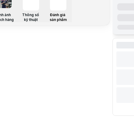
Độ phân gi
Switch ch
Độ bền 60 
nh ảnh
Thông số
Đánh giá
Feet chuộ
ch hàng
kỹ thuật
sản phẩm
Thời lượng
Thông số k
KIỂU DÁNG
THỜI LƯỢN
KẾT NỐI
MẮT ĐỌC
ĐỘ NHẠY TỐ
TỐC ĐỘ TỐI
LOẠI SWIT
TUỔI THỌ 
FEET CHU
Mô tả sản 
Khi thể Esp
Mắt cảm bi
Được trang 
Tuỳ chỉnh L
Bật tính nă