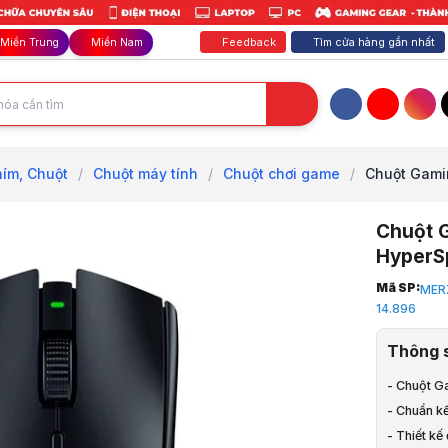
Feedback
Tìm cửa hàng gần nhất
Miền Trung
Miền Nam
Facebook
YouTube
Inst
ím, Chuột
/
Chuột máy tính
/
Chuột chơi game
/
Chuột Gamin
Chuột 
HyperS
Trang chủ
Mã SP:
MER
1
14.896
Phím Chuột
2
Thông 
Bàn Phím, 
3
- Chuột G
Chuột máy 
- Chuẩn k
4
- Thiết kế
Chuột chơi