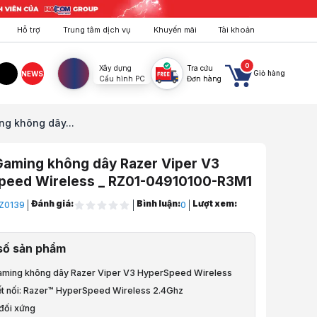
Hỗ trợ
Trung tâm dịch vụ
Khuyến mãi
Tài khoản
0
Xây dựng
Tra cứu
Giỏ hàng
NEWS
Cấu hình PC
Đơn hàng
agram
TikTok
g không dây...
Gaming không dây Razer Viper V3
peed Wireless _ RZ01-04910100-R3M1
Đánh giá:
Bình luận:
Lượt xem:
Z0139
0
, Bàn, Ghế, Gear
số sản phẩm
Chuột
aming không dây Razer Viper V3 HyperSpeed Wireless
tính
ết nối: Razer™ HyperSpeed Wireless 2.4Ghz
 đối xứng
 game