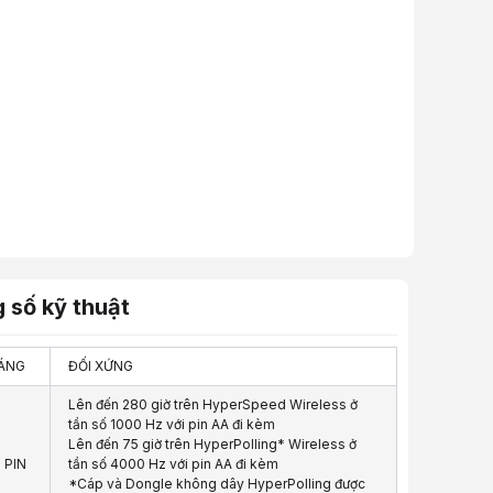
 số kỹ thuật
DÁNG
ĐỐI XỨNG
Lên đến 280 giờ trên HyperSpeed ​​Wireless ở
tần số 1000 Hz với pin AA đi kèm
Lên đến 75 giờ trên HyperPolling* Wireless ở
 PIN
tần số 4000 Hz với pin AA đi kèm
*Cáp và Dongle không dây HyperPolling được