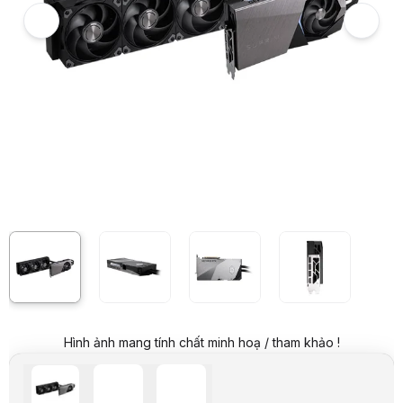
Card màn hình MSI RTX 5080 16G SUPRIM LIQUID SOC
7
Hình ảnh và video sản phẩm
Card màn hình MSI RTX 5080 16G SUPRIM LIQUID SOC
Giá niêm yết:
48.999.000 VND
Giá mua online:
43.999.000 VND
Tiết kiệm 5.000.000 VND (-10%)
Giá mua trả góp (6 tháng):
7.333.167 VND / tháng
Trả góp qua thẻ VISA (12 tháng):
3.666.584 VND / tháng
Giá đã bao gồm VAT
Mã sản phẩm:
VGMS0546
Bảo hành:
36 Tháng
Thương hiệu:
MSI
Tình trạng:
Order trước – giao sau
Thêm vào giỏ hàng
Mua ngay
Mua trả góp 0%
Thông số nổi bật
Nhân đồ hoạ: NVIDIA® GeForce RTX™ 5080
Dung lượng bộ nhớ: 16Gb GDDR7
Số nhân CUDA : 10752
Nguồn đề xuất: 850W
Thông số kỹ thuật
Hình ảnh mang tính chất minh hoạ / tham khảo !
Hãng sản xuất
MSI
Engine đồ họa
NVIDIA GeForce RTX 5080
Chuẩn Bus
PCI Express Gen 5 x 16