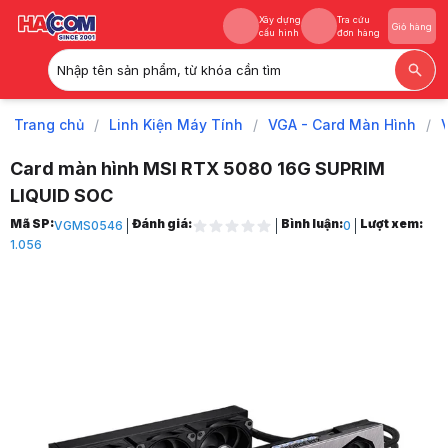
Xây dựng
Tra cứu
Giỏ hàng
cấu hình
đơn hàng
Nhập tên sản phẩm, từ khóa cần tìm
Xây dựng
Tra cứu
Giỏ hàng
cấu hình
đơn hàng
Trang chủ
/
Linh Kiện Máy Tính
/
VGA - Card Màn Hình
/
Card màn hình MSI RTX 5080 16G SUPRIM
LIQUID SOC
Trang chủ
Mã SP:
Đánh giá:
Bình luận:
Lượt xem:
VGMS0546
0
1
1.056
Linh Kiện Máy Tính
2
VGA - Card Màn Hình
3
VGA NVIDIA
4
GeForce RTX 50 Series
5
Nvidia RTX 5080
6