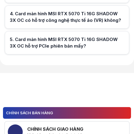
4
.
Card màn hình MSI RTX 5070 Ti 16G SHADOW
Hữu ích (
0
)
3X OC có hỗ trợ công nghệ thực tế ảo (VR) không?
5
.
Card màn hình MSI RTX 5070 Ti 16G SHADOW
Hữu ích (
0
)
3X OC hỗ trợ PCIe phiên bản mấy?
Hữu ích (
0
)
Hữu ích (
0
)
CHÍNH SÁCH BÁN HÀNG
CHÍNH SÁCH GIAO HÀNG