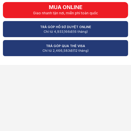
MUA ONLINE
Giao nhanh tận nơi, miễn phí toàn quốc
TRẢ GÓP HỒ SƠ DUYỆT ONLINE
Chỉ từ
4,933,166
đ/(6 tháng)
TRẢ GÓP QUA THẺ VISA
Chỉ từ
2,466,583
đ/(12 tháng)