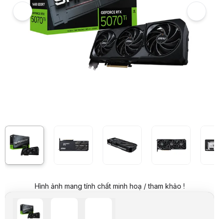
Card màn hình MSI RTX 5070 Ti 16G SHADOW 3X OC
7
Hình ảnh và video sản phẩm
Card màn hình MSI RTX 5070 Ti 16G SHADOW 3X OC
Giá niêm yết:
33.499.000 VND
Giá mua online:
29.599.000 VND
Tiết kiệm 3.900.000 VND (-12%)
Giá mua trả góp (6 tháng):
4.933.167 VND / tháng
Trả góp qua thẻ VISA (12 tháng):
2.466.584 VND / tháng
Giá đã bao gồm VAT
Mã sản phẩm:
VGMS0567
Bảo hành:
36 Tháng
Thương hiệu:
MSI
Tình trạng:
Còn hàng
Thêm vào giỏ hàng
Mua ngay
Mua trả góp 0%
Thông số nổi bật
Nhân đồ họa: RTX 5070 Ti
Nhân CUDA: 8960
Bộ nhớ: 16GB GDDR7
Hiệu suất AI: TBD
Bus RAM: 256-bit
Hình ảnh mang tính chất minh hoạ / tham khảo !
Clock GPU Boost: 2482MHz
Xung bộ nhớ: 28 Gbps
Thông số kỹ thuật