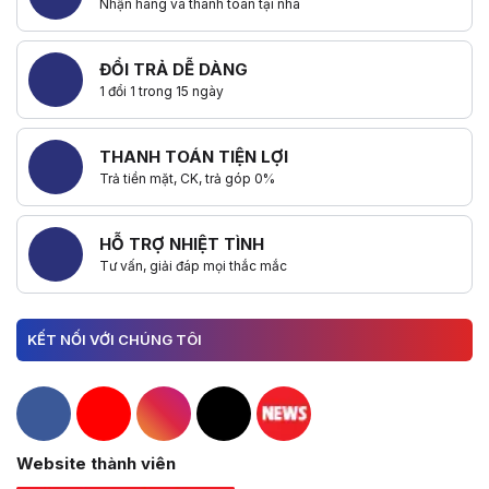
Nhận hàng và thanh toán tại nhà
ĐỔI TRẢ DỄ DÀNG
1 đổi 1 trong 15 ngày
THANH TOÁN TIỆN LỢI
Trả tiền mặt, CK, trả góp 0%
HỖ TRỢ NHIỆT TÌNH
Tư vấn, giải đáp mọi thắc mắc
KẾT NỐI VỚI CHÚNG TÔI
Hacom Facebook
Hacom YouTube
Hacom Instagram
Hacom TikTok
Website thành viên