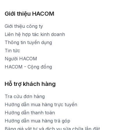
1900 1903 (máy lẻ 161) - (028)73000322
Hình ảnh thực tế từ showroom
Thời gian mở cửa: Từ 8h30-20h30 hàng ngày
[email protected]
Xem bản đồ đường đi
Giới thiệu HACOM
Thời gian mở cửa: Từ 8h30-19h hàng ngày
1900 1903 (máy lẻ 159) -(028)73000322
Thời gian nghỉ trưa: Từ 12h-13h30 hàng ngày
Giới thiệu công ty
1900 1903 (máy lẻ 160)
[email protected]
Liên hệ hợp tác kinh doanh
Thời gian mở cửa: Từ 8h30-20h hàng ngày
Thông tin tuyển dụng
Tin tức
Người HACOM
HACOM - Cộng đồng
Hỗ trợ khách hàng
Tra cứu đơn hàng
Hướng dẫn mua hàng trực tuyến
Hướng dẫn thanh toán
Hướng dẫn mua hàng trả góp
Bảng giá vật tư và dịch vụ sửa chữa lắp đặt