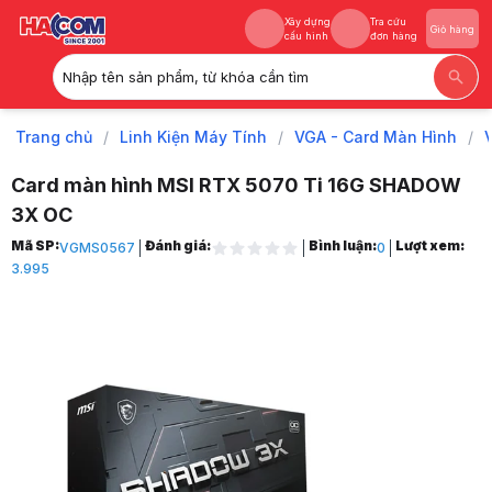
Xây dựng
Tra cứu
Giỏ hàng
cấu hình
đơn hàng
Nhập tên sản phẩm, từ khóa cần tìm
Xây dựng
Tra cứu
Giỏ hàng
cấu hình
đơn hàng
Trang chủ
/
Linh Kiện Máy Tính
/
VGA - Card Màn Hình
/
Card màn hình MSI RTX 5070 Ti 16G SHADOW
3X OC
Trang chủ
Mã SP:
Đánh giá:
Bình luận:
Lượt xem:
VGMS0567
0
1
3.995
Linh Kiện Máy Tính
2
VGA - Card Màn Hình
3
VGA NVIDIA
4
GeForce RTX 50 Series
5
Nvidia RTX 5070 Ti
6