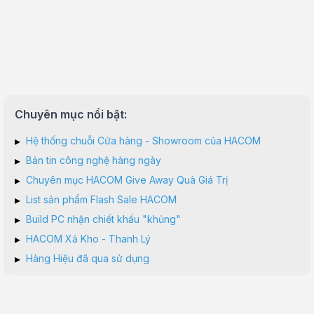
Chuyên mục nổi bật:
▸
Hệ thống chuỗi Cửa hàng - Showroom của HACOM
▸
Bản tin công nghệ hàng ngày
▸
Chuyên mục HACOM Give Away Quà Giá Trị
▸
List sản phẩm Flash Sale HACOM
▸
Build PC nhận chiết khấu "khủng"
▸
HACOM Xả Kho - Thanh Lý
▸
Hàng Hiệu đã qua sử dụng