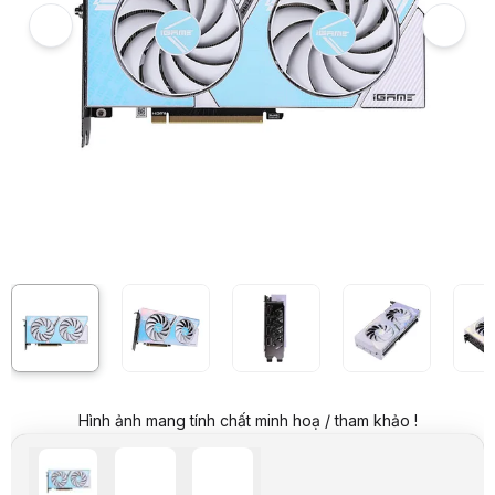
Card màn hình Colorful iGame RTX 4060 Ti Ultra W DUO OC 8GB-V
7
Hình ảnh và video sản phẩm
Card màn hình Colorful iGame RTX 4060 Ti Ultra W DUO OC 8GB-V
Giá niêm yết:
13.999.000 VND
Giá:
Liên hệ
Giá đã bao gồm VAT
Mã sản phẩm:
VGCL0093
Bảo hành:
36 Tháng
Thương hiệu:
COLORFUL
Tình trạng:
Order trước – giao sau
Thêm vào giỏ hàng
Mua ngay
Mua trả góp 0%
Thông số nổi bật
Nhân đồ họa: NVIDIA GeForce RTX 4060 Ti
Giao thức kết nối: PCI Express® Gen 4
Nhân CUDA: 4352
Bộ nhớ: 8GB GDDR6
Thông số kỹ thuật
Nhân đồ hoạ
GeForce® RTX 4060 Ti
Product Series
iGame Series
Hình ảnh mang tính chất minh hoạ / tham khảo !
GPU Code Name
AD106
CUDA Cores
4352
Core Clock
Base:2310Mhz; Boost:2535Mhz