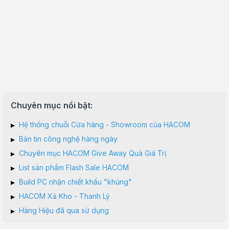
Chuyên mục nổi bật:
▸
Hệ thống chuỗi Cửa hàng - Showroom của HACOM
▸
Bản tin công nghệ hàng ngày
▸
Chuyên mục HACOM Give Away Quà Giá Trị
▸
List sản phẩm Flash Sale HACOM
▸
Build PC nhận chiết khấu "khủng"
▸
HACOM Xả Kho - Thanh Lý
▸
Hàng Hiệu đã qua sử dụng