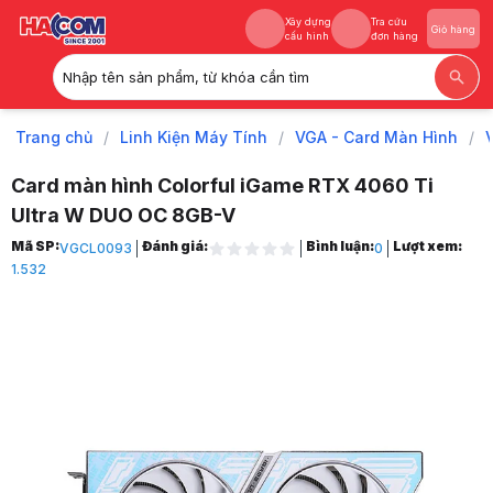
Xây dựng
Tra cứu
Giỏ hàng
cấu hình
đơn hàng
Nhập tên sản phẩm, từ khóa cần tìm
Xây dựng
Tra cứu
Giỏ hàng
cấu hình
đơn hàng
Trang chủ
/
Linh Kiện Máy Tính
/
VGA - Card Màn Hình
/
Card màn hình Colorful iGame RTX 4060 Ti
Ultra W DUO OC 8GB-V
Trang chủ
Mã SP:
Đánh giá:
Bình luận:
Lượt xem:
VGCL0093
0
1
1.532
Linh Kiện Máy Tính
2
VGA - Card Màn Hình
3
VGA NVIDIA
4
GeForce RTX 40 Series
5
NVIDIA RTX 4060 Ti
6