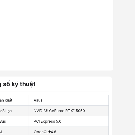
 số kỹ thuật
ản xuất
Asus
 đồ họa
NVIDIA® GeForce RTX™ 5050
Bus
PCI Express 5.0
GL
OpenGL®4.6