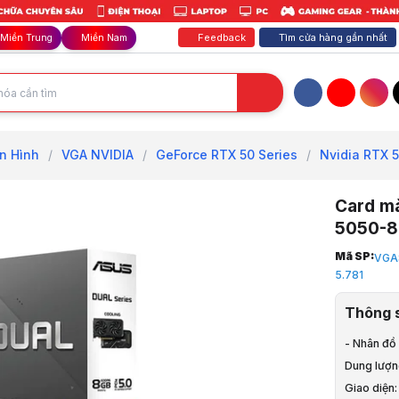
Feedback
Tìm cửa hàng gần nhất
Miền Trung
Miền Nam
Facebook
YouTube
Inst
n Hình
/
VGA NVIDIA
/
GeForce RTX 50 Series
/
Nvidia RTX 
Card m
5050-
Trang chủ
Mã SP:
VGA
1
5.781
Linh Kiện M
2
Thông 
VGA - Card
3
- Nhân đồ
VGA NVIDI
Dung lượ
4
Giao diện
GeForce RT