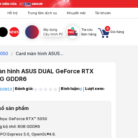
Hỗ trợ
Trung tâm dịch vụ
Khuyến mãi
Tài khoản
0
Xây dựng
Tra cứu
Giỏ hàng
NEWS
Cấu hình PC
Đơn hàng
agram
TikTok
5050
/
Card màn hình ASUS...
àn hình ASUS DUAL GeForce RTX
8G GDDR6
Đánh giá:
Bình luận:
Lượt xem:
S0853
0
áy Tính
số sản phẩm
 Màn Hình
 họa: GeForce RTX™ 5050
A
ng bộ nhớ: 8GB GDDR6
: PCI Express 5.0, OpenGL®4.6.
X 50 Series