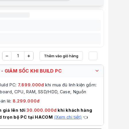
ỹ thuật
uất
Asus
họa
NVIDIA® GeForce RTX™ 5050
PCI Express 5.0
OpenGL®4.6
OC mode: 2602 MHz
ck
Default mode: 2572 MHz (Boost Clock)
e
2560
−
+
eed
20 Gbps
Thêm vào giỏ hàng
Yêu thích
8GB GDDR6
ải
Digital Max Resolution 7680 x 4320
 - GIẢM SỐC KHI BUILD PC
ock
128-bit
Yes x 1 (Native HDMI 2.1b)
Build PC:
7.899.000
đ
khi mua đủ linh kiện gồm:
Yes x 3 (Native DisplayPort 2.1b)
HDCP Support Yes (2.3)
board, CPU, RAM, SSD/HDD, Case, Nguồn
203 x 120.2 x 40 mm
án lẻ:
8.299.000
đ
7.99 x 4.73 x 1.58 inches
2 Slot
 giá lên tới
30.000.000đ
khi khách hàng
nectors
1 x 8-pin
d trọn bộ PC tại HACOM
(Xem chi tiết)
👈
ded PSU
550W