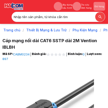
Xây dựng
Tra cứu
Giỏ hàng
cấu hình
đơn hàng
Nhập tên sản phẩm, từ khóa cần tìm
Xây dựng
Tra cứu
Giỏ hàng
cấu hình
đơn hàng
Trang chủ
/
Thiết Bị Mạng & Lưu Trữ
/
Phụ Kiện Mạng
/
Ph
Cáp mạng nối dài CAT6 SSTP dài 2M Vention
IBLBH
Trang chủ
Mã SP:
Đánh giá:
Bình luận:
Lượt xem:
CABM0234
0
1
897
Thiết Bị Mạng & Lưu Trữ
2
Phụ Kiện Mạng
3
Phụ Kiện Mạng Khác
4
Cáp mạng nối dài CAT6 SSTP dài 2M Vention IBLBH
5
Hình ảnh và video sản phẩm
Cáp mạng nối dài CAT6 SSTP dài 2M Vention IBLBH