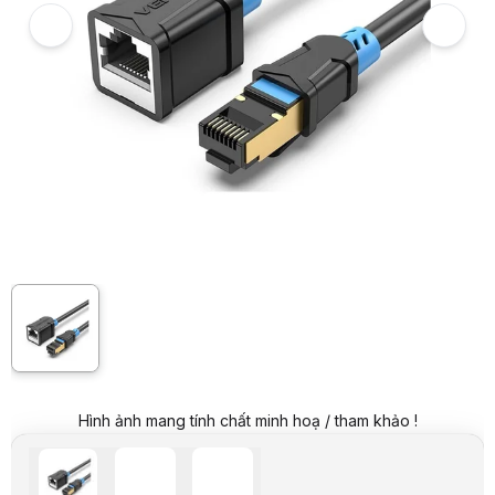
Giá niêm yết:
165.000 VND
Giá mua online:
99.000 VND
Tiết kiệm 66.000 VND (-40%)
Giá mua trả góp (6 tháng):
16.500 VND / tháng
Trả góp qua thẻ VISA (12 tháng):
8.250 VND / tháng
Giá đã bao gồm VAT
Mã sản phẩm:
CABM0234
Bảo hành:
12 tháng
Thương hiệu:
VENTION
Tình trạng:
Order trước – giao sau
Thêm vào giỏ hàng
Mua ngay
Mua trả góp 0%
Thông số nổi bật
Dây dẫn : Oxygen-free Copper
Tốc độ đường truyền : 1000Mbps
Băng thông : 250 MHz
Cấu tạo : Aluminum Foil + Braided
Chất liệu vỏ : PVC
Thông số kỹ thuật
Tên sản phẩm
Cáp mạng Cat6 SSTP nối 
Hãng sản xuất
Vention
Model
IBLBI
Hình ảnh mang tính chất minh hoạ / tham khảo !
Độ dài
2m
Băng thông
250MHz
Tốc độ đường truyền
1000 Mbps