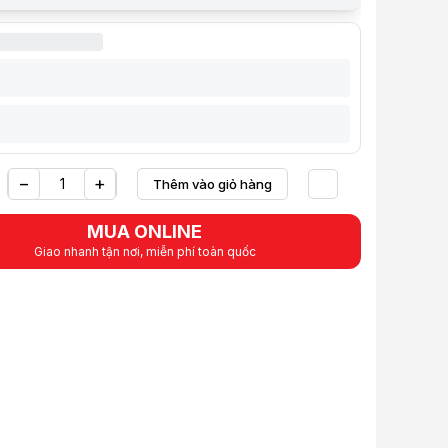
ỹ thuật
ệu
Ugreen
hẩm
Cáp mạng cat6 đúc sẵn 2 đầu
18 Tháng
−
Cat6
+
Thêm vào giỏ hàng
Yêu thích
MUA ONLINE
g
500Mhz
Giao nhanh tận nơi, miễn phí toàn quốc
ền tải
1000Mbps
chuẩn
26AWG
phẩm
uất : Ugreen
m : UG-11201
n hảo với mạng lưới 10, 100,1000 Base-T.