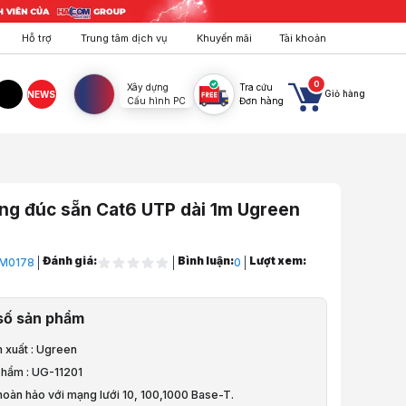
Hỗ trợ
Trung tâm dịch vụ
Khuyến mãi
Tài khoản
0
Xây dựng
Tra cứu
Giỏ hàng
NEWS
Cấu hình PC
Đơn hàng
agram
TikTok
ng đúc sẵn Cat6 UTP dài 1m Ugreen
Đánh giá:
Bình luận:
Lượt xem:
M0178
0
ng & Lưu Trữ
số sản phẩm
ạng
 xuất : Ugreen
phẩm : UG-11201
hoàn hảo với mạng lưới 10, 100,1000 Base-T.
úc sẵn Cat6 UTP dài 1m Ugreen 11201