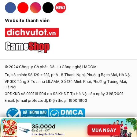
Hacom Facebook
Hacom YouTube
Hacom Instagram
Hacom TikTok
Website thành viên
© 2024 Công ty Cổ phần Đầu tư Công nghệ HACOM
Trụ sở chính: Số 129 + 131, phố Lê Thanh Nghị, Phường Bạch Mai, Hà Nội
VPGD: Tầng 3 Tòa nhà LILAMA, Số 124 Minh Khai, Phường Tương Mai,
Hà Nội
GPĐKKD số 0101161194 do Sở KHĐT Tp Hà Nội cấp ngày 31/8/2001
Email:
[email protected]
, Điện thoại: 1900 1903
35.000đ
35.000đ
MUA NGAY
MUA NGAY
Giá đã gồm VAT
Giá đã gồm VAT
Quà tặng tựu trường độc quyền
Quà tặng Back to School