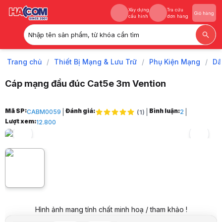
Xây dựng
Tra cứu
Giỏ hàng
cấu hình
đơn hàng
Nhập tên sản phẩm, từ khóa cần tìm
Xây dựng
Tra cứu
Giỏ hàng
cấu hình
đơn hàng
Trang chủ
/
Thiết Bị Mạng & Lưu Trữ
/
Phụ Kiện Mạng
/
Dâ
Cáp mạng đầu đúc Cat5e 3m Vention
Trang chủ
Mã SP:
Đánh giá:
Bình luận:
CABM0059
2
(
1
)
1
Lượt xem:
12.800
Thiết Bị Mạng & Lưu Trữ
2
Phụ Kiện Mạng
3
Dây Mạng
4
Cáp mạng đầu đúc Cat5e 3m Vention
5
Hình ảnh và video sản phẩm
Hình ảnh mang tính chất minh hoạ / tham khảo !
Cáp mạng đầu đúc Cat5e 3m Vention