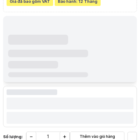
Cáp mạng đầu đúc Cat5e 3m Vention
Giá đã bao gồm VAT
Bảo hành:
12 Tháng
Cáp mạng đúc sẵn Vention Cat 5e
với thiết kế tinh tế sang trọng, vớ
Lõi
cáp mạng
có đường kính 5.5mm, được làm bằng những dây bện đồ
Cải tiến chất lượng trong từng xoắn dây giúp tăng cường bảo vệ tốt việ
Lưu ý:
Bài viết và hình ảnh mang tính tham khảo. Cấu hình và đặc tính
Danh mục:
Dây Mạng
,
Dây Cáp Các Loại
,
Cáp mạng
Khuyến mãi đặc biệt
[]
Hệ thống cửa hàng có hàng
HACOM Hai Bà Trưng
: 10 sản phẩm - 131 Lê Thanh Nghị - Bạch Mai -
HACOM - GÒ VẤP, TP. HỒ CHÍ MINH
: 5 sản phẩm - 783 Phan Văn Trị
Đánh giá từ khách hàng đã mua Cáp mạng đầu đúc Cat5e 3m Ventio
⭐ Đánh giá trung bình:
5/5
(1 đánh giá)
a a
5/5
10:11 22/11/2022
cáp bền đẹp và chắc chắn
−
+
Số lượng:
Thêm vào giỏ hàng