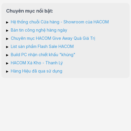
Chuyên mục nổi bật:
▸
Hệ thống chuỗi Cửa hàng - Showroom của HACOM
▸
Bản tin công nghệ hàng ngày
▸
Chuyên mục HACOM Give Away Quà Giá Trị
▸
List sản phẩm Flash Sale HACOM
▸
Build PC nhận chiết khấu "khủng"
▸
HACOM Xả Kho - Thanh Lý
▸
Hàng Hiệu đã qua sử dụng