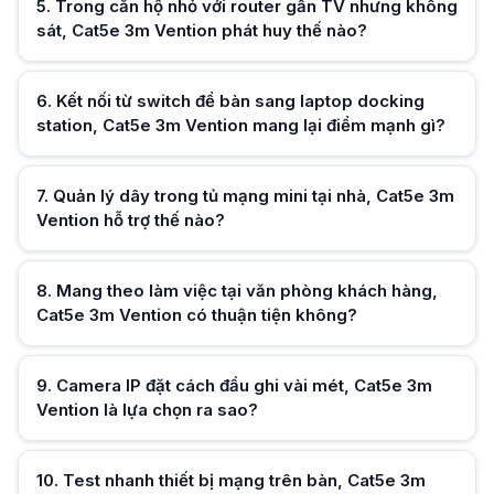
5
.
Trong căn hộ nhỏ với router gần TV nhưng không
sát, Cat5e 3m Vention phát huy thế nào?
Hữu ích (
0
)
6
.
Kết nối từ switch để bàn sang laptop docking
station, Cat5e 3m Vention mang lại điểm mạnh gì?
Hữu ích (
0
)
7
.
Quản lý dây trong tủ mạng mini tại nhà, Cat5e 3m
Vention hỗ trợ thế nào?
Hữu ích (
0
)
8
.
Mang theo làm việc tại văn phòng khách hàng,
Cat5e 3m Vention có thuận tiện không?
Hữu ích (
0
)
9
.
Camera IP đặt cách đầu ghi vài mét, Cat5e 3m
Vention là lựa chọn ra sao?
Hữu ích (
0
)
10
.
Test nhanh thiết bị mạng trên bàn, Cat5e 3m