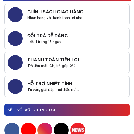
CHÍNH SÁCH GIAO HÀNG
Nhận hàng và thanh toán tại nhà
ĐỔI TRẢ DỄ DÀNG
1 đổi 1 trong 15 ngày
THANH TOÁN TIỆN LỢI
Trả tiền mặt, CK, trả góp 0%
HỖ TRỢ NHIỆT TÌNH
Tư vấn, giải đáp mọi thắc mắc
KẾT NỐI VỚI CHÚNG TÔI
Hacom Facebook
Hacom YouTube
Hacom Instagram
Hacom TikTok