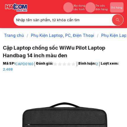
Xây dựng
Tra cứu
Giỏ hàng
cấu hình
đơn hàng
Nhập tên sản phẩm, từ khóa cần tìm
Xây dựng
Tra cứu
Giỏ hàng
cấu hình
đơn hàng
Trang chủ
/
Phụ Kiện Laptop, PC, Điện Thoại
/
Phụ Kiện Lap
Cặp Laptop chống sốc WiWu Pilot Laptop
Handbag 14 inch màu đen
Trang chủ
Mã SP:
Đánh giá:
Bình luận:
Lượt xem:
CAPD0160
2
1
2.468
Phụ Kiện Laptop, PC, Điện Thoại
2
Phụ Kiện Laptop
3
Balo, cặp, túi chống sốc
4
Cặp Xách Laptop
5
Cặp Laptop chống sốc WiWu Pilot Laptop Handbag 14 inch màu đen
6