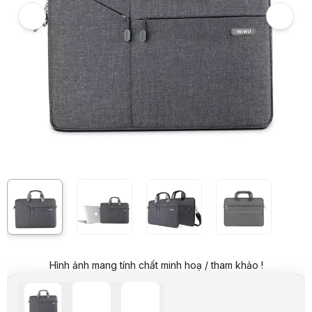
Hình ảnh và video sản phẩm
Cặp Laptop chống sốc WiWu City Commuter bag 15,6 inch màu xám
Giá niêm yết:
739.000 VND
Giá mua online:
449.000 VND
Tiết kiệm 290.000 VND (-39%)
Giá mua trả góp (6 tháng):
74.834 VND / tháng
Trả góp qua thẻ VISA (12 tháng):
37.417 VND / tháng
Giá đã bao gồm VAT
Mã sản phẩm:
CAPD0179
Thương hiệu:
WIWU
Tình trạng:
Order trước – giao sau
Thêm vào giỏ hàng
Mua ngay
Mua trả góp 0%
Thông số nổi bật
Chất liệu: Vải, chống sốc
Thông số kỹ thuật
Thương hiệu
WiWu
Dòng sản phẩm
Cặp xách, chống sốc
Chất liệu
Vải, chống sốc
Mô tả sản phẩm
WiWu City Commuter Bag 15.6 Gray
là mẫu cặp chống sốc được thiế
Thiết kế hiện đại với gam màu xám tinh tế
Hình ảnh mang tính chất minh hoạ / tham khảo !
WiWu City Commuter Bag 15.6 Gray nổi bật với tông màu xám trung tính
Những điểm nổi bật của WiWu City Commuter Bag 15.6 Gray
Lớp chống sốc giúp bảo vệ laptop hiệu quả