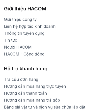
Hình ảnh thực tế từ showroom
Thời gian mở cửa: Từ 8h30-20h30 hàng ngày
[email protected]
Xem bản đồ đường đi
Giới thiệu HACOM
Thời gian mở cửa: Từ 8h30-19h hàng ngày
1900 1903 (máy lẻ 159) -(028)73000322
Thời gian nghỉ trưa: Từ 12h-13h30 hàng ngày
Giới thiệu công ty
1900 1903 (máy lẻ 160)
[email protected]
Liên hệ hợp tác kinh doanh
Thời gian mở cửa: Từ 8h30-20h hàng ngày
Thông tin tuyển dụng
Tin tức
Người HACOM
HACOM - Cộng đồng
Hỗ trợ khách hàng
Tra cứu đơn hàng
Hướng dẫn mua hàng trực tuyến
Hướng dẫn thanh toán
Hướng dẫn mua hàng trả góp
Bảng giá vật tư và dịch vụ sửa chữa lắp đặt