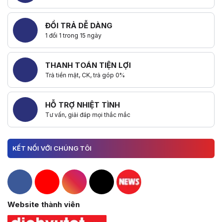
ĐỔI TRẢ DỄ DÀNG
1 đổi 1 trong 15 ngày
THANH TOÁN TIỆN LỢI
Trả tiền mặt, CK, trả góp 0%
HỖ TRỢ NHIỆT TÌNH
Tư vấn, giải đáp mọi thắc mắc
KẾT NỐI VỚI CHÚNG TÔI
Hacom Facebook
Hacom YouTube
Hacom Instagram
Hacom TikTok
Website thành viên