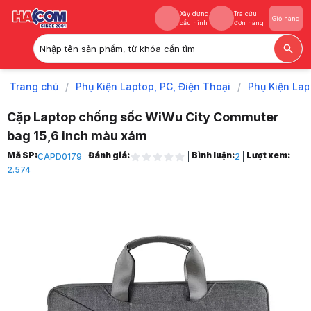
Xây dựng
Tra cứu
Giỏ hàng
cấu hình
đơn hàng
Nhập tên sản phẩm, từ khóa cần tìm
Xây dựng
Tra cứu
Giỏ hàng
cấu hình
đơn hàng
Trang chủ
/
Phụ Kiện Laptop, PC, Điện Thoại
/
Phụ Kiện Lap
Cặp Laptop chống sốc WiWu City Commuter
bag 15,6 inch màu xám
Trang chủ
Mã SP:
Đánh giá:
Bình luận:
Lượt xem:
CAPD0179
2
1
2.574
Phụ Kiện Laptop, PC, Điện Thoại
2
Phụ Kiện Laptop
3
Balo, cặp, túi chống sốc
4
Cặp Xách Laptop
5
Cặp Laptop chống sốc WiWu City Commuter bag 15,6 inch màu xám
6