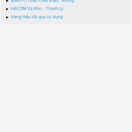
▸
Build PC nhận chiết khấu "khủng"
▸
HACOM Xả Kho - Thanh Lý
▸
Hàng Hiệu đã qua sử dụng