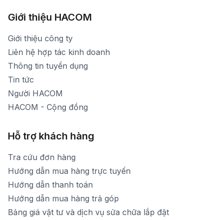
Hình ảnh thực tế từ showroom
Thời gian mở cửa: Từ 8h30-20h30 hàng ngày
[email protected]
Xem bản đồ đường đi
Giới thiệu HACOM
Thời gian mở cửa: Từ 8h30-19h hàng ngày
1900 1903 (máy lẻ 159) -(028)73000322
Thời gian nghỉ trưa: Từ 12h-13h30 hàng ngày
Giới thiệu công ty
1900 1903 (máy lẻ 160)
[email protected]
Liên hệ hợp tác kinh doanh
Thời gian mở cửa: Từ 8h30-20h hàng ngày
Thông tin tuyển dụng
Tin tức
Người HACOM
HACOM - Cộng đồng
Hỗ trợ khách hàng
Tra cứu đơn hàng
Hướng dẫn mua hàng trực tuyến
Hướng dẫn thanh toán
Hướng dẫn mua hàng trả góp
Bảng giá vật tư và dịch vụ sửa chữa lắp đặt