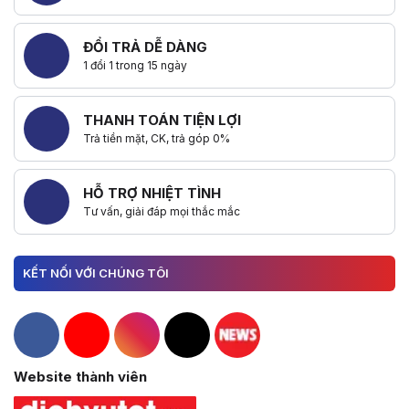
ĐỔI TRẢ DỄ DÀNG
1 đổi 1 trong 15 ngày
THANH TOÁN TIỆN LỢI
Trả tiền mặt, CK, trả góp 0%
HỖ TRỢ NHIỆT TÌNH
Tư vấn, giải đáp mọi thắc mắc
KẾT NỐI VỚI CHÚNG TÔI
Hacom Facebook
Hacom YouTube
Hacom Instagram
Hacom TikTok
Website thành viên