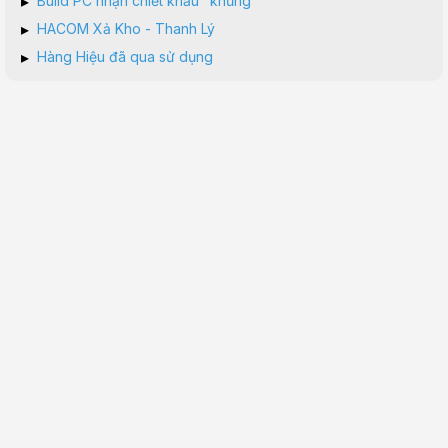
▸
Build PC nhận chiết khấu "khủng"
▸
HACOM Xả Kho - Thanh Lý
▸
Hàng Hiệu đã qua sử dụng