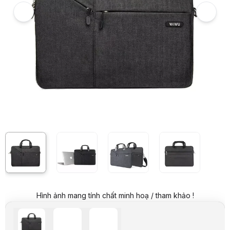
Hình ảnh và video sản phẩm
Cặp Laptop chống sốc WiWu City Commuter bag 15,6 inch màu đen
Giá niêm yết:
739.000 VND
Giá mua online:
449.000 VND
Tiết kiệm 290.000 VND (-39%)
Giá mua trả góp (6 tháng):
74.834 VND / tháng
Trả góp qua thẻ VISA (12 tháng):
37.417 VND / tháng
Giá đã bao gồm VAT
Mã sản phẩm:
CAPD0178
Thương hiệu:
WIWU
Tình trạng:
Order trước – giao sau
Thêm vào giỏ hàng
Mua ngay
Mua trả góp 0%
Thông số kỹ thuật
Thương hiệu
WiWu
Dòng sản phẩm
Cặp xách, chống sốc
Chất liệu
Vải, chống sốc
Mô tả sản phẩm
Cặp laptop WiWu City Commuter Bag 15.6
là phụ kiện được thiết kế
Thiết kế tối giản, phù hợp nhiều phong cách
WiWu City Commuter Bag 15.6 sở hữu thiết kế gọn gàng, hiện đại, dễ 
Những điểm nổi bật của WiWu City Commuter Bag 15.6
Hình ảnh mang tính chất minh hoạ / tham khảo !
Thiết kế chống sốc bảo vệ laptop
Điểm nổi bật của sản phẩm là lớp đệm chống sốc giúp giảm tác động 
Phù hợp với laptop kích thước 15.6 inch