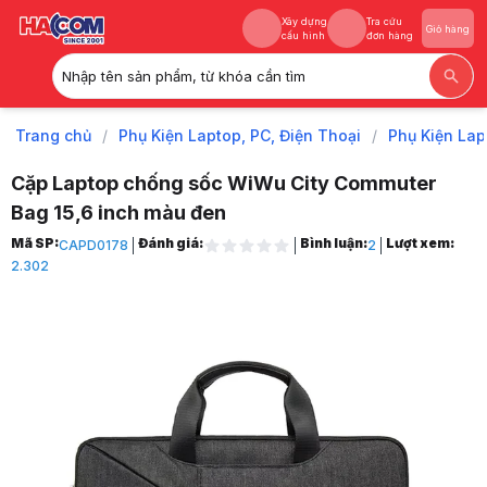
Xây dựng
Tra cứu
Giỏ hàng
cấu hình
đơn hàng
Nhập tên sản phẩm, từ khóa cần tìm
Xây dựng
Tra cứu
Giỏ hàng
cấu hình
đơn hàng
Trang chủ
/
Phụ Kiện Laptop, PC, Điện Thoại
/
Phụ Kiện Lap
Cặp Laptop chống sốc WiWu City Commuter
Bag 15,6 inch màu đen
Trang chủ
Mã SP:
Đánh giá:
Bình luận:
Lượt xem:
CAPD0178
2
1
2.302
Phụ Kiện Laptop, PC, Điện Thoại
2
Phụ Kiện Laptop
3
Balo, cặp, túi chống sốc
4
Cặp Xách Laptop
5
Cặp Laptop chống sốc WiWu City Commuter bag 15,6 inch màu đen
6