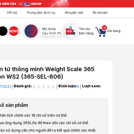
Hỗ trợ
Trung tâm dịch vụ
Khuyến mãi
Tài khoản
0
Xây dựng
Tra cứu
Giỏ hàng
NEWS
Cấu hình PC
Đơn hàng
agram
TikTok
n tử thông minh Weight Scale 365
ion WS2 (365-SEL-606)
Đánh giá:
Bình luận:
Lượt xem:
T0021
0
Điện Máy, Sức Khỏe
số sản phẩm
THÔNG MINH
hân tích chính xác 18 chỉ số trên cơ thể.
ử
qua ứng dụng 365Life để theo dõi các chỉ số cơ thể.
áo sử dụng cân cho người để ra kết quả chính xác nhất.
ử thông minh Weight Scale 365 Selection WS2 (365-SEL-606)