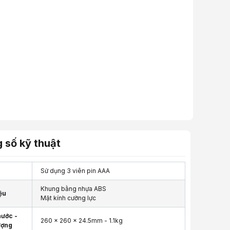
 số kỹ thuật
Sử dụng 3 viên pin AAA
Khung bằng nhựa ABS
ệu
Mặt kính cường lực
hước -
260 x 260 x 24.5mm - 1.1kg
ượng