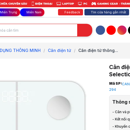
Feedback
Tìm cửa hàng gần nhất
Miền Trung
Miền Nam
Facebook
YouTube
Inst
 DỤNG THÔNG MINH
/
Cân điện tử
/
Cân điện tử thông...
Cân điệ
Select
Trang chủ
Mã SP:
CAN
1
294
Gia Dụng, 
2
Thông 
GIA DỤNG 
3
- Cân và p
Cân điện t
- Kết nối 
4
- Khuyến c
Cân điện t