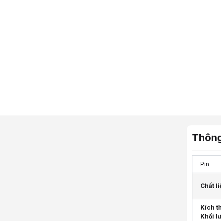
Thông
Pin
Chất li
Kích t
Khối l