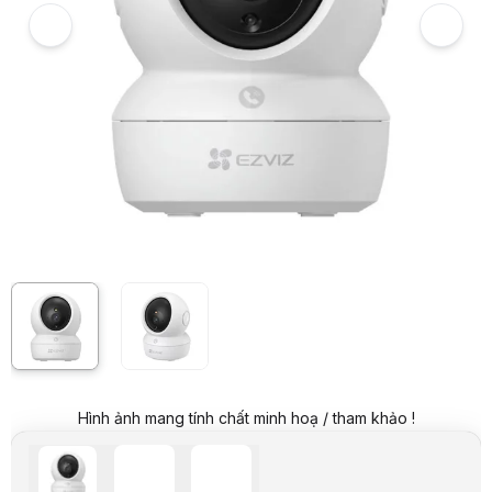
Giá niêm yết:
799.000 VND
Giá mua online:
439.000 VND
Tiết kiệm 360.000 VND (-45%)
Giá mua trả góp (6 tháng):
73.167 VND / tháng
Trả góp qua thẻ VISA (12 tháng):
36.584 VND / tháng
Giá đã bao gồm VAT
Mã sản phẩm:
CAEZ0104
Bảo hành:
24 Tháng
Thương hiệu:
EZVIZ
Tình trạng:
Còn hàng
Thêm vào giỏ hàng
Mua ngay
Mua trả góp 0%
Thông số nổi bật
Camera Wifi độ nét 2K 3MP
Chuẩn nén: H.264/H.265
Camera quay quét 360°
Camera theo ống kính: Loại 4mm
Tầm quan sát: Từ 10-12m
WIFI Băng Tần 2.4Ghz
Nhận Dạng Dáng Người với thuật toán AI
Có màu ban đêm
Chống ngược sáng True WDR
Hình ảnh mang tính chất minh hoạ / tham khảo !
Đàm thoại 2 chiều
Thông số kỹ thuật
Chế độ bảo hành
24 tháng
Độ phân giải
3.0 Megapixel