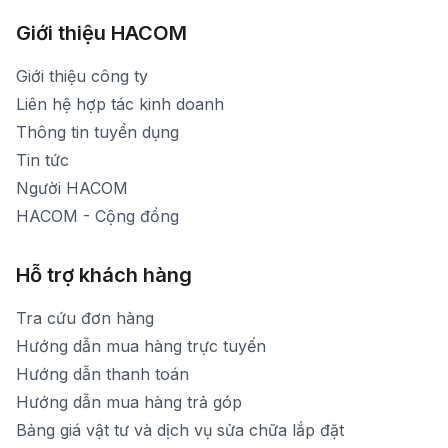
Hình ảnh thực tế từ showroom
Thời gian mở cửa: Từ 8h30-20h30 hàng ngày
[email protected]
Xem bản đồ đường đi
Giới thiệu HACOM
Thời gian mở cửa: Từ 8h30-19h hàng ngày
1900 1903 (máy lẻ 159) -(028)73000322
Thời gian nghỉ trưa: Từ 12h-13h30 hàng ngày
Giới thiệu công ty
1900 1903 (máy lẻ 160)
[email protected]
Liên hệ hợp tác kinh doanh
Thời gian mở cửa: Từ 8h30-20h hàng ngày
Thông tin tuyển dụng
Tin tức
Người HACOM
HACOM - Cộng đồng
Hỗ trợ khách hàng
Tra cứu đơn hàng
Hướng dẫn mua hàng trực tuyến
Hướng dẫn thanh toán
Hướng dẫn mua hàng trả góp
Bảng giá vật tư và dịch vụ sửa chữa lắp đặt