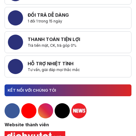
ĐỔI TRẢ DỄ DÀNG
1 đổi 1 trong 15 ngày
THANH TOÁN TIỆN LỢI
Trả tiền mặt, CK, trả góp 0%
HỖ TRỢ NHIỆT TÌNH
Tư vấn, giải đáp mọi thắc mắc
KẾT NỐI VỚI CHÚNG TÔI
Hacom Facebook
Hacom YouTube
Hacom Instagram
Hacom TikTok
Website thành viên