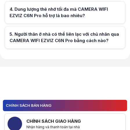
Hữu ích (
0
)
4
.
Dung lượng thẻ nhớ tối đa mà CAMERA WIFI
EZVIZ C6N Pro hỗ trợ là bao nhiêu?
Hữu ích (
0
)
5
.
Người thân ở nhà có thể liên lạc với chủ nhân qua
CAMERA WIFI EZVIZ C6N Pro bằng cách nào?
Hữu ích (
0
)
Hữu ích (
0
)
CHÍNH SÁCH BÁN HÀNG
CHÍNH SÁCH GIAO HÀNG
Nhận hàng và thanh toán tại nhà