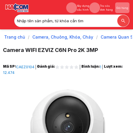
Xây dựng
Tra cứu
Giỏ hàng
cấu hình
đơn hàng
Nhập tên sản phẩm, từ khóa cần tìm
Xây dựng
Tra cứu
Giỏ hàng
cấu hình
đơn hàng
Trang chủ
/
Camera, Chuông, Khóa, Cháy
/
Camera Quan S
Camera WIFI EZVIZ C6N Pro 2K 3MP
Trang chủ
Mã SP:
Đánh giá:
Bình luận:
Lượt xem:
CAEZ0104
1
1
12.474
Camera, Chuông, Khóa, Cháy
2
Camera Quan Sát
3
Camera quan sát trong nhà
4
CAMERA WIFI EZVIZ C6N Pro 2K 3MP
5
Hình ảnh và video sản phẩm
CAMERA WIFI EZVIZ C6N Pro 2K 3MP