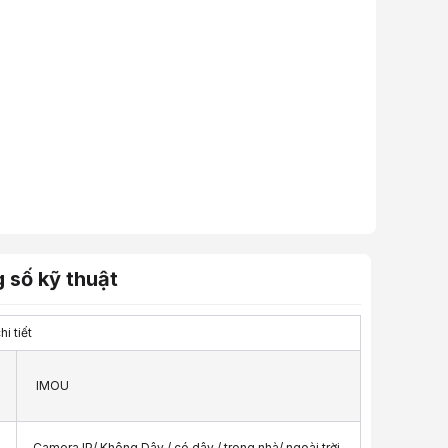
 số kỹ thuật
i tiết
IMOU
Camera IP/ Không Dây / có dây / trong nhà/ ngoài trời