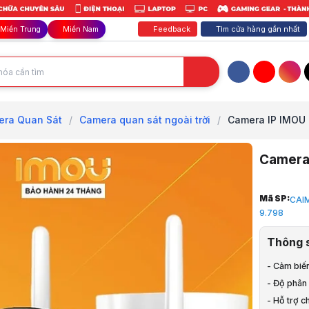
Feedback
Tìm cửa hàng gần nhất
Miền Trung
Miền Nam
Facebook
YouTube
Inst
ra Quan Sát
/
Camera quan sát ngoài trời
/
Camera IP IMOU 
Camera
Trang chủ
Mã SP:
CAI
1
9.798
Camera, Ch
2
Thông 
Camera Qu
3
- Cảm biến
Camera quan
- Độ phân 
4
- Hỗ trợ 
Camera thâ