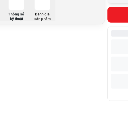
Mô tả chi ti
Hãng sản x
Chủng loại
Thông số
Đánh giá
kỹ thuật
sản phẩm
Wifi
Cảm biến h
Tầm xa hồn
ống kính
Thẻ nhớ
Hệ điều hà
Đàm thoại
Cồng Lan
Chuẩn nén
Ghi hình C
Phần mềm 
Nguồn điệ
Nhiệt độ h
Kích thước
Trọng lượn
Kiểu lắp
Vị trí khuy
Mô tả sản 
Camera IP I