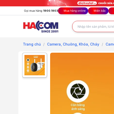
Gọi mua hàng:
1900.1903
Mua hàng online
Miền bắc
Trang chủ
/
Camera, Chuông, Khóa, Cháy
/
Came