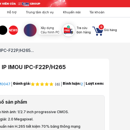
Hỗ trợ
Trung tâm dịch vụ
Khuyến mãi
Tài khoản
0
Xây dựng
Tra cứu
Giỏ hàng
NEWS
Cấu hình PC
Đơn hàng
agram
TikTok
IPC-F22P/H265...
 IP IMOU IPC-F22P/H265
Đánh giá:
Bình luận:
Lượt xem:
M0047
2
(
6
)
uông, Khóa, Cháy
số sản phẩm
an Sát
 hình ảnh: 1/2.7 inch progressive CMOS.
 sát ngoài trời
giải: 2.0 Megapixel.
chuẩn nén H.265 tiết kiệm 70% băng thông mạng
n trụ IP IMOU IPC-F22P/ Phát hiện con người/ có Míc/ Wifi/ Chống chị