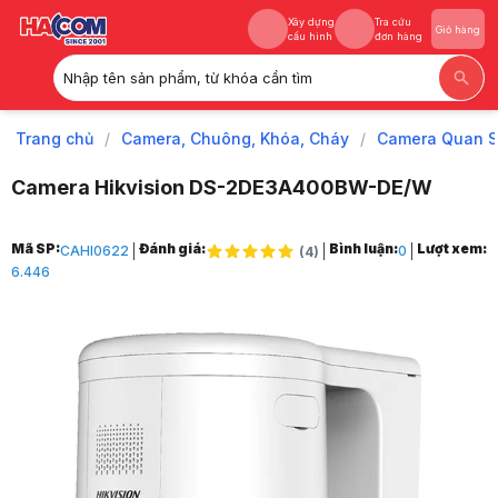
Xây dựng
Tra cứu
Giỏ hàng
cấu hình
đơn hàng
Nhập tên sản phẩm, từ khóa cần tìm
Xây dựng
Tra cứu
Giỏ hàng
cấu hình
đơn hàng
Trang chủ
/
Camera, Chuông, Khóa, Cháy
/
Camera Quan S
Camera Hikvision DS-2DE3A400BW-DE/W
Trang chủ
Mã SP:
Đánh giá:
Bình luận:
Lượt xem:
CAHI0622
0
(
4
)
1
6.446
Camera, Chuông, Khóa, Cháy
2
Camera Quan Sát
3
Camera quan sát ngoài trời
4
Camera IP SpeedDome có màu ban đêm 4MP HIKVISION DS-2DE3A4
5
Hình ảnh và video sản phẩm
Camera IP SpeedDome có màu ban đêm 4MP HIKVISION DS-2DE3A4