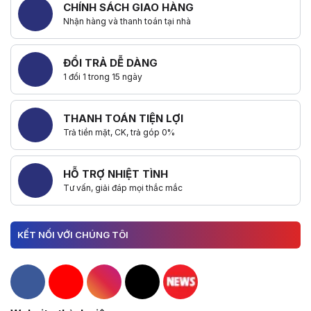
CHÍNH SÁCH GIAO HÀNG
Nhận hàng và thanh toán tại nhà
ĐỔI TRẢ DỄ DÀNG
1 đổi 1 trong 15 ngày
THANH TOÁN TIỆN LỢI
Trả tiền mặt, CK, trả góp 0%
HỖ TRỢ NHIỆT TÌNH
Tư vấn, giải đáp mọi thắc mắc
KẾT NỐI VỚI CHÚNG TÔI
Hacom Facebook
Hacom YouTube
Hacom Instagram
Hacom TikTok