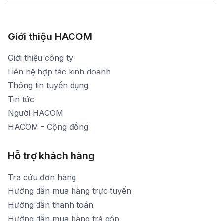
Bảo hành: 1900 1903 (máy lẻ 136)
Xem bản đồ đường đi
783 Phan Văn Trị - Hạnh Thông - TP. Hồ Chí Minh
[email protected]
1900 1903 (máy lẻ 161) - (028)73000322
Hình ảnh thực tế từ showroom
Thời gian mở cửa: Từ 8h30-20h30 hàng ngày
[email protected]
Xem bản đồ đường đi
Giới thiệu HACOM
Thời gian mở cửa: Từ 8h30-19h hàng ngày
1900 1903 (máy lẻ 159) -(028)73000322
Thời gian nghỉ trưa: Từ 12h-13h30 hàng ngày
Giới thiệu công ty
1900 1903 (máy lẻ 160)
[email protected]
Liên hệ hợp tác kinh doanh
Thời gian mở cửa: Từ 8h30-20h hàng ngày
Thông tin tuyển dụng
Tin tức
Người HACOM
HACOM - Cộng đồng
Hỗ trợ khách hàng
Tra cứu đơn hàng
Hướng dẫn mua hàng trực tuyến
Hướng dẫn thanh toán
Hướng dẫn mua hàng trả góp