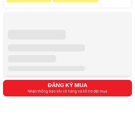
- • Hỗ trợ tính năng Chụp hình khuôn mặt, Phát hiện xâm nhập, Vượt
Đàm thoại
hàng rảo ảo, Phát hiện vùng đi vào, Vùng đi ra (phân biệt người và
Tích hợp mic
phương tiện). Phát hiện vật thể di dời, Hành lý bỏ quên. Phát hiện âm
thanh ngoại lệ.
- • Hỗ trợ thẻ nhớ MicroSD lên đến 512GB.
Tính năng nâng cao
Hỗ trợ tính năng Chụp hình khuôn mặt, Phát hiện 
- • Tích hợp mic. Hỗ trợ 1 cổng Audio vào, 1 Audio ra. Hỗ trợ 1 cổng
báo động vào, 1 cổng báo động ra.
- • Hỗ trợ dịch vụ hik-connect, tên miền cameraddns.
- • Tiêu chuẩn chống bụi, nước IP66.
Báo động
Sáng đèn khi kích hoạt báo động
- • Cảnh báo còi đèn.
- • Nguồn cấp 12VDC, hỗ trợ POE.
ĐĂNG KÝ MUA
Phần mềm di động
Hilook
Nhận thông báo khi có hàng và hỗ trợ đặt mua
Nguồn điện
Nguồn cấp 12VDC, hỗ trợ POE.
Chống ngược sáng
Tính năng ngược sáng thực WDR 120dB, Tính năn