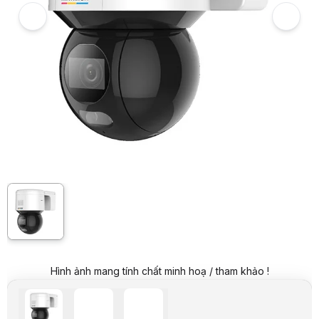
Giá niêm yết:
4.999.000 VND
Giá mua online:
4.399.000 VND
Tiết kiệm 600.000 VND (-12%)
Giá mua trả góp (6 tháng):
733.167 VND / tháng
Trả góp qua thẻ VISA (12 tháng):
366.584 VND / tháng
Giá đã bao gồm VAT
Mã sản phẩm:
CAHI0622
Bảo hành:
24 Tháng
Thương hiệu:
HIKVISION
Tình trạng:
Order trước – giao sau
Thêm vào giỏ hàng
Mua ngay
Mua trả góp 0%
Thông số nổi bật
Camera IP ColorVu PT 4 MP
• Cảm biến 1/1.8" progressive scan CMOS. Chuẩn nén H.265+/H
• Độ nhạy sáng Color: 0.0005 Lux @ (F1.0, AGC ON); 0 Lux with wh
• Độ phân giải tối đa 4Mp, 2560x1440@25fps. Ánh sáng trắng 3
•(/W): Hỗ trợ Wifi 50m
• Ống kính 4 mm, Zoom số 16x.
• Tính năng ngược sáng thực WDR 120dB, Tính năng giảm nhiễu 
• Hỗ trợ 300 Presets, Nhớ vị trí trước khi mất điện.
• Góc quay 0° đến 350°, Góc quét 0° đến 90°
Hình ảnh mang tính chất minh hoạ / tham khảo !
• Hỗ trợ tính năng Chụp hình khuôn mặt, Phát hiện xâm nhập, Vượt h
Thông số kỹ thuật
Hãng sản xuất
Hikvision