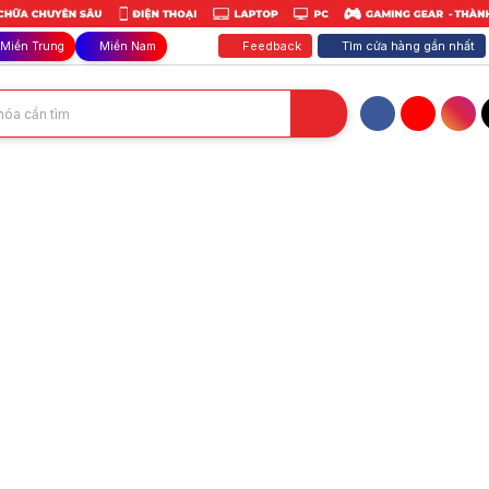
Feedback
Tìm cửa hàng gần nhất
Miền Trung
Miền Nam
Facebook
YouTube
Inst