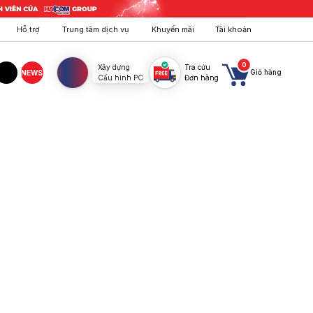
Hỗ trợ
Trung tâm dịch vụ
Khuyến mãi
Tài khoản
0
Xây dựng
Tra cứu
Giỏ hàng
NEWS
Cấu hình PC
Đơn hàng
agram
TikTok