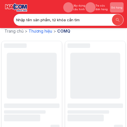
Xây dựng
Tra cứu
Giỏ hàng
cấu hình
đơn hàng
Nhập tên sản phẩm, từ khóa cần tìm
Xây dựng
Tra cứu
COMQ
- Sản phẩm chính hãng tại Hacom.vn
Giỏ hàng
Trang chủ >
Thương hiệu
>
COMQ
cấu hình
đơn hàng