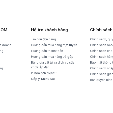
RẢ DỄ DÀNG
THANH TOÁN TIỆN LỢI
rong 15 ngày
Trả tiền mặt, CK, trả góp 0%
ACOM
Hỗ trợ khách hàng
Chính sách
Tra cứu đơn hàng
Chính sách, quy
nh doanh
Hướng dẫn mua hàng trực tuyến
Chính sách bảo
ụng
Hướng dẫn thanh toán
Chính sách cho
Hướng dẫn mua hàng trả góp
Chính sách hàn
Bảng giá vật tư và dịch vụ sửa
Bảo mật thông 
chữa lắp đặt
ng
Chính sách nhập 
In hóa đơn điện tử
Chính sách gia
Góp ý, Khiếu Nại
Bản quyền hình