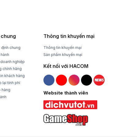
HỖ TRỢ NHIỆT TÌNH
Tư vấn, giải đáp mọi thắc mắc
 chung
Thông tin khuyến mại
 định chung
Thông tin khuyến mại
 hành
Sản phẩm khuyến mại
 doanh nghiệp
Kết nối với HACOM
g chính hãng
tin khách hàng
lại tính phí
Hacom Facebook
Hacom YouTube
Hacom Instagram
Hacom TikTok
o hàng
Website thành viên
 ảnh