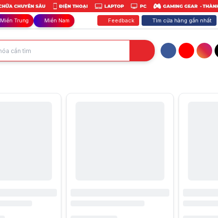
Feedback
Tìm cửa hàng gần nhất
Miền Trung
Miền Nam
Facebook
YouTube
Inst