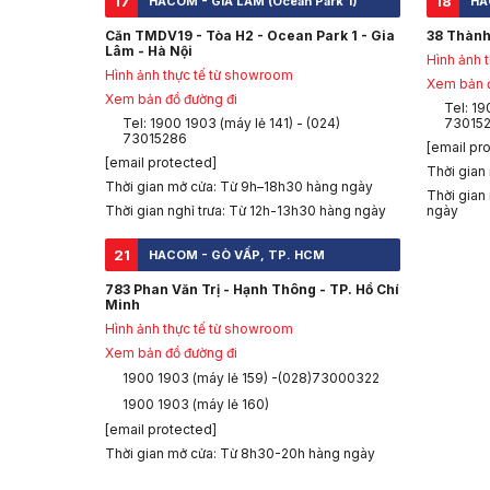
17
18
HACOM - GIA LÂM (Ocean Park 1)
HA
Căn TMDV19 - Tòa H2 - Ocean Park 1 - Gia
38 Thành
Lâm - Hà Nội
Hình ảnh 
Hình ảnh thực tế từ showroom
Xem bản đ
Xem bản đồ đường đi
Tel: 19
Tel: 1900 1903 (máy lẻ 141) - (024)
73015
73015286
[email pr
[email protected]
Thời gian
Thời gian mở cửa: Từ 9h–18h30 hàng ngày
Thời gian
Thời gian nghỉ trưa: Từ 12h-13h30 hàng ngày
ngày
21
HACOM - GÒ VẤP, TP. HCM
783 Phan Văn Trị - Hạnh Thông - TP. Hồ Chí
Minh
Hình ảnh thực tế từ showroom
Xem bản đồ đường đi
1900 1903 (máy lẻ 159) -(028)73000322
1900 1903 (máy lẻ 160)
[email protected]
Thời gian mở cửa: Từ 8h30-20h hàng ngày