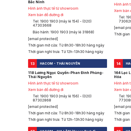
Bắc Ninh
Hình ảnh 
Hình ảnh thực tế từ showroom
Xem bản đ
Xem bản đồ đường đi
Tel: 19
Tel: 1900 1903 (máy lẻ 154) - (020)
73062
47303668
[email pr
Bảo hành: 1900 1903 (máy lẻ 31868)
Thời gian
[email protected]
Thời gian mở cửa: Từ 8h30-18h30 hàng ngày
Thời gian nghỉ trưa: Từ 12h-13h30 hàng ngày
13
14
HACOM - THÁI NGUYÊN
HA
118 Lương Ngọc Quyến-Phan Đình Phùng-
164 Lạc 
Thái Nguyên
Hóa
Hình ảnh thực tế từ showroom
Hình ảnh 
Xem bản đồ đường đi
Xem bản đ
Tel: 1900 1903 (máy lẻ 156) - (020)
Tel: 19
87302868
77308
[email protected]
[email pr
Thời gian mở cửa: Từ 8h30-18h30 hàng ngày
Thời gian
Thời gian nghỉ trưa: Từ 12h-13h30 hàng ngày
Thời gian