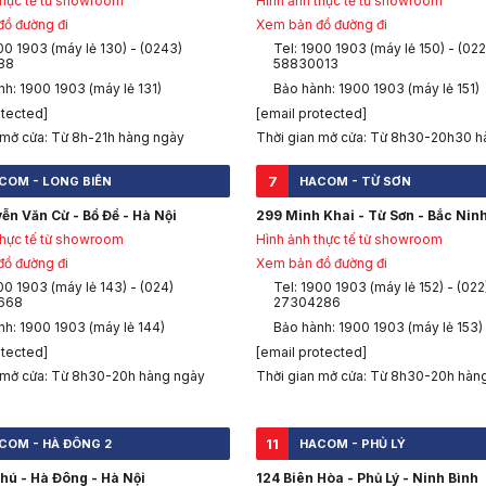
thực tế từ showroom
Hình ảnh thực tế từ showroom
ồ đường đi
Xem bản đồ đường đi
00 1903 (máy lẻ 130) - (0243)
Tel: 1900 1903 (máy lẻ 150) - (022
88
58830013
h: 1900 1903 (máy lẻ 131)
Bảo hành: 1900 1903 (máy lẻ 151)
otected]
[email protected]
 mở cửa: Từ 8h-21h hàng ngày
Thời gian mở cửa: Từ 8h30-20h30 h
7
COM - LONG BIÊN
HACOM - TỪ SƠN
ễn Văn Cừ - Bồ Đề - Hà Nội
299 Minh Khai - Từ Sơn - Bắc Nin
thực tế từ showroom
Hình ảnh thực tế từ showroom
ồ đường đi
Xem bản đồ đường đi
00 1903 (máy lẻ 143) - (024)
Tel: 1900 1903 (máy lẻ 152) - (022
668
27304286
nh: 1900 1903 (máy lẻ 144)
Bảo hành: 1900 1903 (máy lẻ 153)
otected]
[email protected]
 mở cửa: Từ 8h30-20h hàng ngày
Thời gian mở cửa: Từ 8h30-20h hàn
11
COM - HÀ ĐÔNG 2
HACOM - PHỦ LÝ
hú - Hà Đông - Hà Nội
124 Biên Hòa - Phủ Lý - Ninh Bình