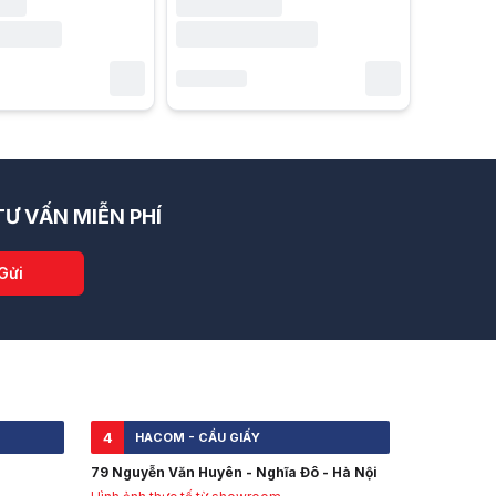
Ư VẤN MIỄN PHÍ
Gửi
4
HACOM - CẦU GIẤY
79 Nguyễn Văn Huyên - Nghĩa Đô - Hà Nội