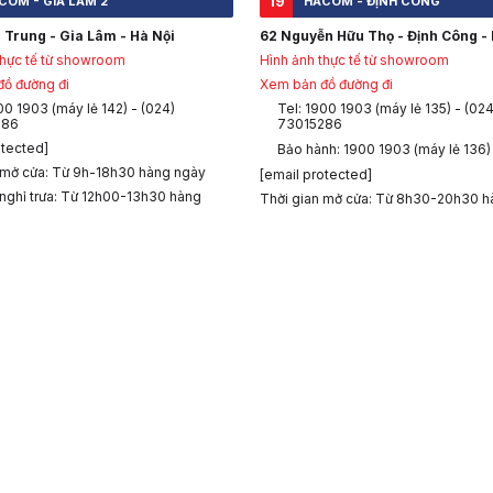
19
COM - GIA LÂM 2
HACOM - ĐỊNH CÔNG
 Trung - Gia Lâm - Hà Nội
62 Nguyễn Hữu Thọ - Định Công - 
thực tế từ showroom
Hình ảnh thực tế từ showroom
ồ đường đi
Xem bản đồ đường đi
00 1903 (máy lẻ 142) - (024)
Tel: 1900 1903 (máy lẻ 135) - (024
286
73015286
otected]
Bảo hành: 1900 1903 (máy lẻ 136)
 mở cửa: Từ 9h-18h30 hàng ngày
[email protected]
 nghỉ trưa: Từ 12h00-13h30 hàng
Thời gian mở cửa: Từ 8h30-20h30 h