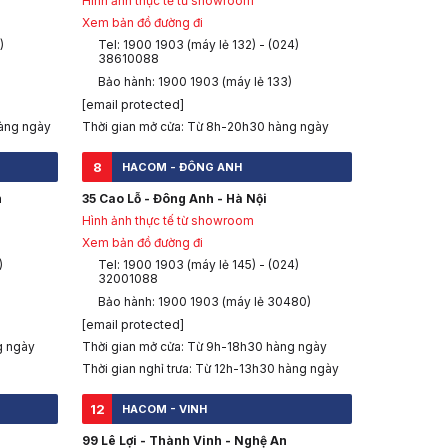
Hình ảnh thực tế từ showroom
Xem bản đồ đường đi
)
Tel: 1900 1903 (máy lẻ 132) - (024)
38610088
Bảo hành: 1900 1903 (máy lẻ 133)
[email protected]
àng ngày
Thời gian mở cửa: Từ 8h-20h30 hàng ngày
8
HACOM - ĐÔNG ANH
h
35 Cao Lỗ - Đông Anh - Hà Nội
Hình ảnh thực tế từ showroom
Xem bản đồ đường đi
)
Tel: 1900 1903 (máy lẻ 145) - (024)
32001088
Bảo hành: 1900 1903 (máy lẻ 30480)
[email protected]
g ngày
Thời gian mở cửa: Từ 9h-18h30 hàng ngày
Thời gian nghỉ trưa: Từ 12h-13h30 hàng ngày
12
HACOM - VINH
99 Lê Lợi - Thành Vinh - Nghệ An