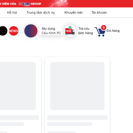
Hỗ trợ
Trung tâm dịch vụ
Khuyến mãi
Tài khoản
0
Xây dựng
Tra cứu
Giỏ hàng
NEWS
Cấu hình PC
Đơn hàng
agram
TikTok