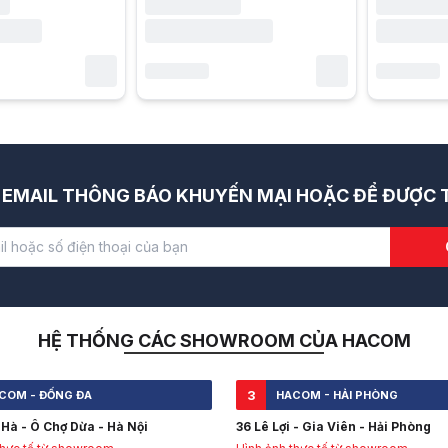
EMAIL THÔNG BÁO KHUYẾN MẠI HOẶC ĐỂ ĐƯỢC T
HỆ THỐNG CÁC SHOWROOM CỦA HACOM
3
COM - ĐỐNG ĐA
HACOM - HẢI PHÒNG
Hà - Ô Chợ Dừa - Hà Nội
36 Lê Lợi - Gia Viên - Hải Phòng