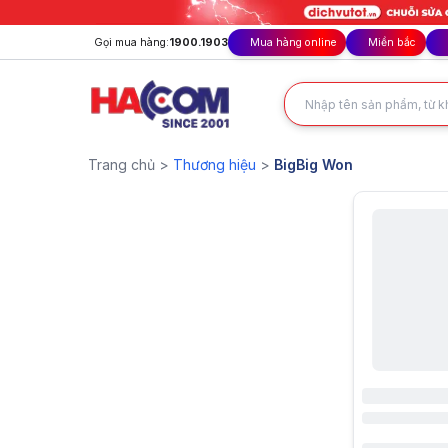
Gọi mua hàng:
1900.1903
Mua hàng online
Miền bắc
BigBig Won
- Sản phẩm chính hãng tại Hacom.vn
Trang chủ >
Thương hiệu
>
BigBig Won