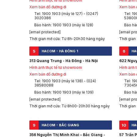
Hình ảnh thực tế từ showroom
Hình ảnh 
Xem bản đồ đường đi
Xem bản đ
Tel: 1900 1903 (máy lẻ 127) - (0247)
Tel: 19
3020386
53800
Bảo hành: 1900 1903 (máy lẻ 128)
Bảo hàn
[email protected]
[email pr
Thời gian mở cửa: Từ 8h-20h30 hàng ngày
Thời gian
5
6
HACOM - HÀ ĐÔNG 1
HA
313 Quang Trung - Hà Đông - Hà Nội
622 Nguy
Hình ảnh thực tế từ showroom
Hình ảnh 
Xem bản đồ đường đi
Xem bản đ
Tel: 1900 1903 (máy lẻ 138) - (024)
Tel: 19
38580088
73045
Bảo hành: 1900 1903 (máy lẻ 139)
Bảo hà
[email protected]
[email pr
Thời gian mở cửa: Từ 8h00-20h30 hàng ngày
Thời gian
9
10
HACOM - BẮC GIANG
HA
356 Nguyễn Thị Minh Khai – Bắc Giang -
57 Trần P