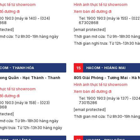
thực tế từ showroom
Hình ảnh thực tế từ showroom
ồ đường đi
Xem bản đồ đường đi
00 1903 (máy lẻ 140) - (024)
Tel: 1900 1903 (máy lẻ 155) - (022
868
67302868
otected]
[email protected]
 mở cửa: Từ 8h30-19h hàng ngày
Thời gian mở cửa: Từ 9h-18h30 hàn
Thời gian nghỉ trưa: Từ 12h-13h30 h
15
COM - THANH HÓA
HACOM - HOÀNG MAI
Long Quân - Hạc Thành - Thanh
805 Giải Phóng - Tương Mai - Hà 
Hình ảnh thực tế từ showroom
thực tế từ showroom
Xem bản đồ đường đi
ồ đường đi
Tel: 1900 1903 (máy lẻ 137) - (02
00 1903 (máy lẻ 158) - (023)
73015286
868
[email protected]
otected]
Thời gian mở cửa: Từ 8h30-19h hàn
 mở cửa: Từ 9h-18h30 hàng ngày
 nghỉ trưa: Từ 12h-13h30 hàng ngày