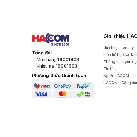
CHÍNH SÁCH GIAO HÀNG
ĐỔI T
Nhận hàng và thanh toán tại nhà
1 đổi 1 t
Giới thiệu H
Giới thiệu công ty
Tổng đài
Liên hệ hợp tác ki
Mua hàng:
19001903
Thông tin tuyển d
Khiếu nại:
19001903
Tin tức
Phương thức thanh toán
Người HACOM
HACOM - Cộng đồ