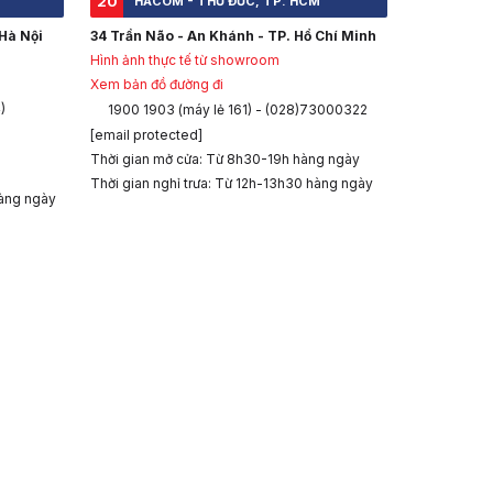
20
HACOM - THỦ ĐỨC, TP. HCM
Hà Nội
34 Trần Não - An Khánh - TP. Hồ Chí Minh
Hình ảnh thực tế từ showroom
Xem bản đồ đường đi
)
1900 1903 (máy lẻ 161) - (028)73000322
[email protected]
Thời gian mở cửa: Từ 8h30-19h hàng ngày
Thời gian nghỉ trưa: Từ 12h-13h30 hàng ngày
àng ngày