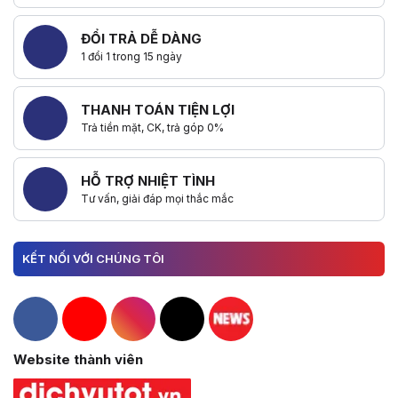
ĐỔI TRẢ DỄ DÀNG
1 đổi 1 trong 15 ngày
THANH TOÁN TIỆN LỢI
Trả tiền mặt, CK, trả góp 0%
HỖ TRỢ NHIỆT TÌNH
Tư vấn, giải đáp mọi thắc mắc
KẾT NỐI VỚI CHÚNG TÔI
Hacom Facebook
Hacom YouTube
Hacom Instagram
Hacom TikTok
Website thành viên