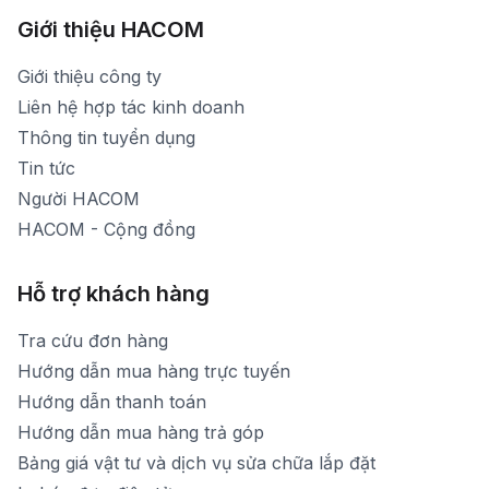
Thời gian mở cửa: Từ 8h30-20h30 hàng ngày
[email protected]
Xem bản đồ đường đi
Giới thiệu HACOM
Thời gian mở cửa: Từ 8h30-19h hàng ngày
1900 1903 (máy lẻ 159) -(028)73000322
Thời gian nghỉ trưa: Từ 12h-13h30 hàng ngày
Giới thiệu công ty
1900 1903 (máy lẻ 160)
[email protected]
Liên hệ hợp tác kinh doanh
Thời gian mở cửa: Từ 8h30-20h hàng ngày
Thông tin tuyển dụng
Tin tức
Người HACOM
HACOM - Cộng đồng
Hỗ trợ khách hàng
Tra cứu đơn hàng
Hướng dẫn mua hàng trực tuyến
Hướng dẫn thanh toán
Hướng dẫn mua hàng trả góp
Bảng giá vật tư và dịch vụ sửa chữa lắp đặt