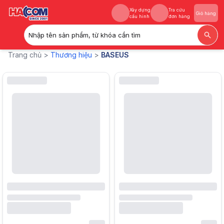
Xây dựng
Tra cứu
Giỏ hàng
cấu hình
đơn hàng
Nhập tên sản phẩm, từ khóa cần tìm
Xây dựng
Tra cứu
BASEUS
- Sản phẩm chính hãng tại Hacom.vn
Giỏ hàng
Trang chủ >
Thương hiệu
>
BASEUS
cấu hình
đơn hàng