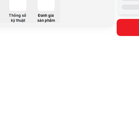
Cự ly liên l
Thông số
Đánh giá
kỹ thuật
sản phẩm
Đạt tiêu ch
Pin
Đàm thoại l
Số kênh
Mô tả sản 
Giới thiệu
Máy Bộ đàm 
Máy Bộ đàm 
Máy Bộ đàm 
Với dải tần
Thông số k
Dải tần số:
Bộ nhớ 16 k
Công suất 
Nguồn điện 
Pin: Li-on 