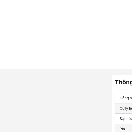
Thông
Công s
Cự ly li
Đạt tiê
Pin