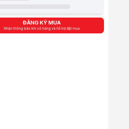
ạc
3km
uẩn
IP54
ĐĂNG KÝ MUA
Nhận thông báo khi có hàng và hỗ trợ đặt mua
3800mAH
iên tục
10 – 12 giờ
16 kênh
phẩm
 Máy bộ đàm Motorola CP 688
Motorola CP 688 có hiệu suất làm việc cao, góp phần tạo nên tình chu
Motorola CP 688 được sử dụng rộng rãi trong các nhà kho, nhà hàng , 
Motorola CP 688 với thiết kế vượt trội so với các máy bộ đàm motorol
 số UHF 400 – 470 Mhz, Máy bộ đàm Motorola CP 688 cho khả năng kết nố
ỹ thuật máy Bộ đàm Motorola CP 688
 UHF 400-470 MHz.
ênh tần số.
phát: 5W(UHF)
Pin sạc: 7.4V
(4800 mAh) cho thời gian sử dụng liên tục 10h