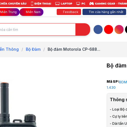
Feedback
Tìm cửa hàng gần nhất
Miền Trung
Miền Nam
Facebook
YouTube
Inst
Viễn Thông
/
Bộ Đàm
/
Bộ đàm Motorola CP-688...
Bộ đàm
Trang chủ
Mã SP:
BDM
1
1.430
TB Văn Phò
2
Thông 
Thiết Bị Vi
3
- Loại Bộ
Bộ Đàm
- Cự ly liê
4
- Dải tần
Bộ đàm Mot