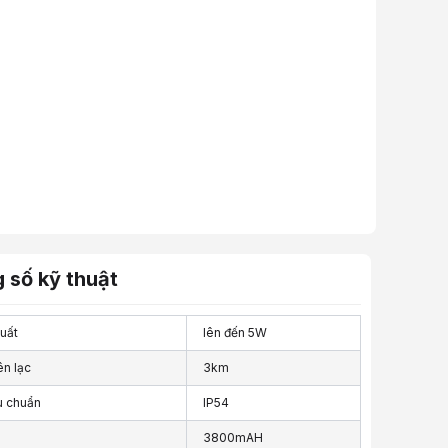
 số kỹ thuật
uất
lên đến 5W
ên lạc
3km
u chuẩn
IP54
3800mAH