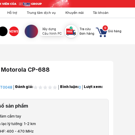
Hỗ trợ
Trung tâm dịch vụ
Khuyến mãi
Tài khoản
0
Xây dựng
Tra cứu
Giỏ hàng
NEWS
Cấu hình PC
Đơn hàng
agram
TikTok
 Motorola CP-688
Đánh giá:
Bình luận:
Lượt xem:
T0048
0
ng, Hội Nghị
số sản phẩm
ễn Thông
 đàm cầm tay
n lạc lý tưởng: 1-2 km
 UHF: 400 - 470 MHz
orola CP-688