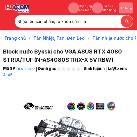
Xây dựng
Tra cứu
Giỏ hàng
cấu hình
đơn hàng
Nhập tên sản phẩm, từ khóa cần tìm
Xây dựng
Tra cứu
Giỏ hàng
cấu hình
đơn hàng
Trang chủ
/
Tản Nhiệt, Fan, Đèn Led
/
Tản nhiệt nước cho 
Block nước Bykski cho VGA ASUS RTX 4080
STRIX/TUF (N-AS4080STRIX-X 5V RBW)
Trang chủ
Mã SP:
Đánh giá:
Bình luận:
Lượt xem:
BLVG0012
0
1
4.145
Tản Nhiệt, Fan, Đèn Led
2
Tản nhiệt nước cho PC
3
Tản nhiệt nước Custom
4
Block nước Bykski cho VGA ASUS RTX 4080 STRIX/TUF (N-AS4080ST
5
Hình ảnh và video sản phẩm
Block nước Bykski cho VGA ASUS RTX 4080 STRIX/TUF (N-AS4080ST