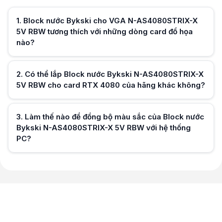
Làm thế nào để đồng bộ màu sắc của Block nước Bykski N-AS4080STR
Với chuẩn LED ARGB 5v, bạn có thể dễ dàng cắm trực tiếp vào mainboa
1
.
Block nước Bykski cho VGA N-AS4080STRIX-X
5V RBW tương thích với những dòng card đồ họa
nào?
2
.
Có thể lắp Block nước Bykski N-AS4080STRIX-X
5V RBW cho card RTX 4080 của hãng khác không?
Hữu ích (
0
)
3
.
Làm thế nào để đồng bộ màu sắc của Block nước
Bykski N-AS4080STRIX-X 5V RBW với hệ thống
PC?
Hữu ích (
0
)
Hữu ích (
0
)