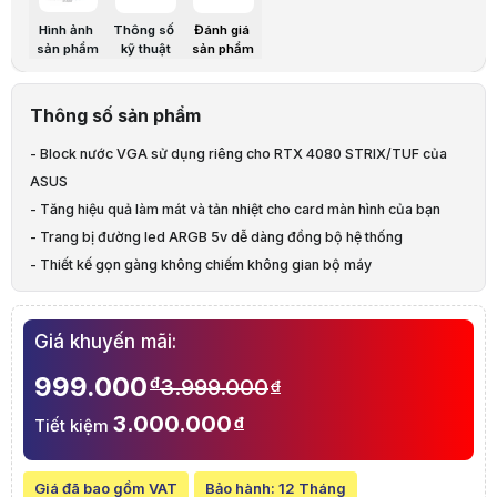
Block nước Bykski cho VGA ASUS RTX 4080 STRIX/TUF (N-AS4080ST
Hình ảnh
Thông số
Đánh giá
Lưu ý:
Bài viết và hình ảnh mang tính tham khảo. Cấu hình và đặc tính
sản phẩm
kỹ thuật
sản phẩm
Danh mục:
Tản nhiệt nước Custom
,
Linh phụ kiện tản nhiệt nước
,
Blo
Thông số sản phẩm
- Block nước VGA sử dụng riêng cho RTX 4080 STRIX/TUF của
ASUS
- Tăng hiệu quả làm mát và tản nhiệt cho card màn hình của bạn
- Trang bị đường led ARGB 5v dễ dàng đồng bộ hệ thống
- Thiết kế gọn gàng không chiếm không gian bộ máy
- Block nước có đi kèm Backplate
Giá khuyến mãi:
999.000
đ
3.999.000
đ
3.000.000
đ
Tiết kiệm
Giá đã bao gồm VAT
Bảo hành:
12 Tháng