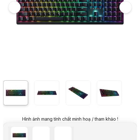
Giá niêm yết:
4.699.000 VND
Giá mua online:
1.599.000 VND
Tiết kiệm 3.100.000 VND (-66%)
Giá mua trả góp (6 tháng):
266.500 VND / tháng
Trả góp qua thẻ VISA (12 tháng):
133.250 VND / tháng
Giá đã bao gồm VAT
Mã sản phẩm:
KBRZ00016
Bảo hành:
3 Tháng
Thương hiệu:
RAZER
Tình trạng:
Order trước – giao sau
Thêm vào giỏ hàng
Mua ngay
Mua trả góp 0%
Thông số nổi bật
Bàn phím game không dây Razer DeathStalker V2 Pro
Sản phẩm CŨ,đã qua sử dụng - Hình thức đẹp
*LƯU Ý: Vì là sản phẩm cũ, quý khách vui lòng liên hệ trước đến 
Chuẩn kết nối: Wireless Razer HyperSpeed / Bluetooth / Cáp Type
Layout Fullsize 104 phím
Phím Multimedia và con lăn chỉnh âm lượng tiện lợi
Switch quang học Razer Low Profile Linear Red Switch
Độ bền lên đến 70 triệu lần nhấn
Keycap ABS
Hình ảnh mang tính chất minh hoạ / tham khảo !
Phần top case được làm từ chất liệu nhôm 5052 bển bỉ
Thông số kỹ thuật
Dây cáp USB
Kết nối
2.4Ghz