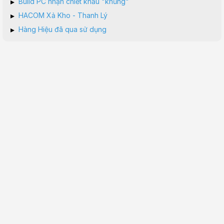
▸
Build PC nhận chiết khấu "khủng"
▸
HACOM Xả Kho - Thanh Lý
▸
Hàng Hiệu đã qua sử dụng