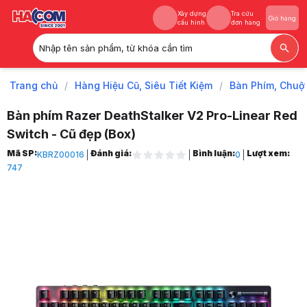
Xây dựng
Tra cứu
Giỏ hàng
cấu hình
đơn hàng
Nhập tên sản phẩm, từ khóa cần tìm
Xây dựng
Tra cứu
Giỏ hàng
cấu hình
đơn hàng
Trang chủ
/
Hàng Hiệu Cũ, Siêu Tiết Kiệm
/
Bàn Phím, Chuộ
Bàn phím Razer DeathStalker V2 Pro-Linear Red
Switch - Cũ đẹp (Box)
Trang chủ
Mã SP:
Đánh giá:
Bình luận:
Lượt xem:
KBRZ00016
0
1
747
Hàng Hiệu Cũ, Siêu Tiết Kiệm
2
Bàn Phím, Chuột Cũ
3
Bàn Phím Cũ
4
Bàn phím Razer DeathStalker V2 Pro-Linear Red Switch - Cũ đẹp (Box
5
Hình ảnh và video sản phẩm
Bàn phím Razer DeathStalker V2 Pro-Linear Red Switch - Cũ đẹp (Box