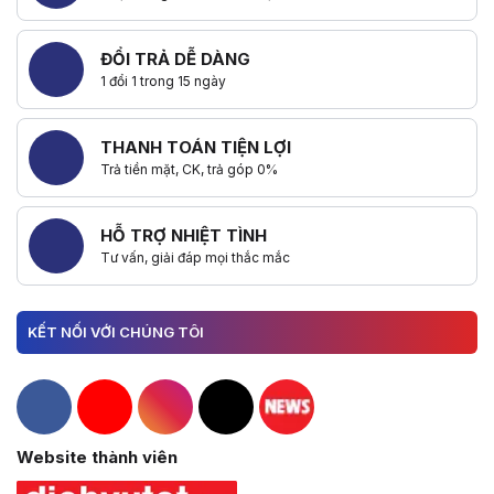
ĐỔI TRẢ DỄ DÀNG
1 đổi 1 trong 15 ngày
THANH TOÁN TIỆN LỢI
Trả tiền mặt, CK, trả góp 0%
HỖ TRỢ NHIỆT TÌNH
Tư vấn, giải đáp mọi thắc mắc
KẾT NỐI VỚI CHÚNG TÔI
Hacom Facebook
Hacom YouTube
Hacom Instagram
Hacom TikTok
Website thành viên