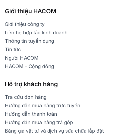
Hình ảnh thực tế từ showroom
Thời gian mở cửa: Từ 8h30-20h30 hàng ngày
[email protected]
Xem bản đồ đường đi
Giới thiệu HACOM
Thời gian mở cửa: Từ 8h30-19h hàng ngày
1900 1903 (máy lẻ 159) -(028)73000322
Thời gian nghỉ trưa: Từ 12h-13h30 hàng ngày
Giới thiệu công ty
1900 1903 (máy lẻ 160)
[email protected]
Liên hệ hợp tác kinh doanh
Thời gian mở cửa: Từ 8h30-20h hàng ngày
Thông tin tuyển dụng
Tin tức
Người HACOM
HACOM - Cộng đồng
Hỗ trợ khách hàng
Tra cứu đơn hàng
Hướng dẫn mua hàng trực tuyến
Hướng dẫn thanh toán
Hướng dẫn mua hàng trả góp
Bảng giá vật tư và dịch vụ sửa chữa lắp đặt