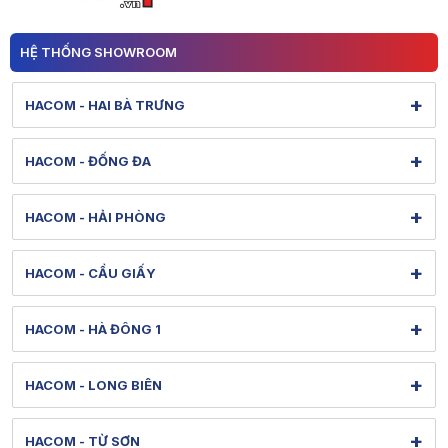
HỆ THỐNG SHOWROOM
+
HACOM - HAI BÀ TRƯNG
131 Lê Thanh Nghị - Bạch Mai - Hà Nội
+
HACOM - ĐỐNG ĐA
Hình ảnh thực tế từ showroom
Xem bản đồ đường đi
284 Thái Hà - Ô Chợ Dừa - Hà Nội
Tel: 1900 1903 (máy lẻ 127) - (0247) 3020386
+
HACOM - HẢI PHÒNG
Hình ảnh thực tế từ showroom
Bảo hành: 1900 1903 (máy lẻ 128)
Xem bản đồ đường đi
36 Lê Lợi - Gia Viên - Hải Phòng
[email protected]
Tel: 1900 1903 (máy lẻ 130) - (0243) 5380088
+
HACOM - CẦU GIẤY
Hình ảnh thực tế từ showroom
Thời gian mở cửa: Từ 8h-20h30 hàng ngày
Bảo hành: 1900 1903 (máy lẻ 131)
Xem bản đồ đường đi
79 Nguyễn Văn Huyên - Nghĩa Đô - Hà Nội
[email protected]
Tel: 1900 1903 (máy lẻ 150) - (022) 58830013
+
HACOM - HÀ ĐÔNG 1
Hình ảnh thực tế từ showroom
Thời gian mở cửa: Từ 8h-21h hàng ngày
Bảo hành: 1900 1903 (máy lẻ 151)
Xem bản đồ đường đi
313 Quang Trung - Hà Đông - Hà Nội
[email protected]
Tel: 1900 1903 (máy lẻ 132) - (024) 38610088
+
HACOM - LONG BIÊN
Hình ảnh thực tế từ showroom
Thời gian mở cửa: Từ 8h30-20h30 hàng ngày
Bảo hành: 1900 1903 (máy lẻ 133)
Xem bản đồ đường đi
622 Nguyễn Văn Cừ - Bồ Đề - Hà Nội
[email protected]
Tel: 1900 1903 (máy lẻ 138) - (024) 38580088
+
HACOM - TỪ SƠN
Hình ảnh thực tế từ showroom