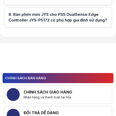
8
.
Bàn phím mini JYS cho PS5 DualSense Edge
Controller JYS-P5172 có phù hợp gia đình sử dụng?
Hữu ích (
0
)
Hữu ích (
0
)
CHÍNH SÁCH BÁN HÀNG
CHÍNH SÁCH GIAO HÀNG
Nhận hàng và thanh toán tại nhà
ĐỔI TRẢ DỄ DÀNG