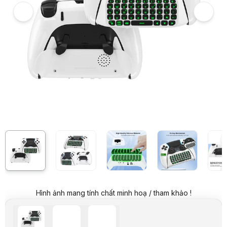
Bàn phím mini JYS cho PS5 Dual Sense Edge Controlle (JYS-P5172)
7
Hình ảnh và video sản phẩm
Bàn phím mini JYS cho PS5 Dual Sense Edge Controlle (JYS-P5172)
Giá niêm yết:
469.000 VND
Giá mua online:
369.000 VND
Tiết kiệm 100.000 VND (-21%)
Giá mua trả góp (6 tháng):
61.500 VND / tháng
Trả góp qua thẻ VISA (12 tháng):
30.750 VND / tháng
Giá đã bao gồm VAT
Mã sản phẩm:
PKPS0166
Bảo hành:
12 tháng
Thương hiệu:
JYS
Tình trạng:
Còn hàng
Thêm vào giỏ hàng
Mua ngay
Mua trả góp 0%
Thông số nổi bật
Bàn phím mini JYS cho PS5 Dual Sense Edge Controlle (JYS-P517
Thiết kế nhỏ gọn, dễ mang theo
Tương thích hoàn hảo với DualSense Edge
Vỏ ngoài bằng silicone mềm mại mang lại cảm giác chạm nhẹ nhàng
Hệ thống LED backlight &ndash; Phím sáng LED giúp bạn dễ dàng nh
Hình ảnh mang tính chất minh hoạ / tham khảo !
Loa tích hợp cho giao tiếp thoại &ndash; Bàn phím có loa nhỏ buil
Pin lâu dài &ndash; Dung lượng pin 500mAh cung cấp thời gian ho
Kết nối Bluetooth ổn định &ndash; Kết nối không dây qua Bluetoot