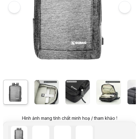
Hình ảnh và video sản phẩm
Balo Laptop công sở nam nữ GUBAG GB-BL32 Màu ghi
Video review chi tiết Balo Laptop công sở nam nữ GUBAG GB-BL32 M
Hình ảnh mang tính chất minh hoạ / tham khảo !
Giá niêm yết:
499.000 VND
Giá mua online:
439.000 VND
Tiết kiệm 60.000 VND (-12%)
Giá mua trả góp (6 tháng):
73.167 VND / tháng
Trả góp qua thẻ VISA (12 tháng):
36.584 VND / tháng