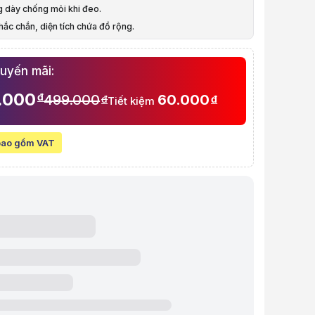
g dày chống mỏi khi đeo.
p công sở nam nữ GUBAG GB-BL32 Màu đen
chắc chắn, diện tích chứa đồ rộng.
à video sản phẩm
p công sở nam nữ GUBAG GB-BL32 Màu đen
huyến mãi:
.000
đ
499.000
60.000
đ
đ
Tiết kiệm
bao gồm VAT
ew chi tiết Balo Laptop công sở nam nữ GUBAG GB-BL32 Màu đen
t:
499.000 VND