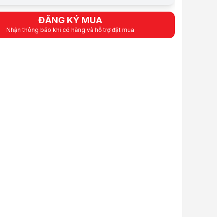
line:
439.000 VND
Tiết kiệm 60.000 VND (-12%)
 góp (6 tháng):
73.167 VND / tháng
ĐĂNG KÝ MUA
 thẻ VISA (12 tháng):
36.584 VND / tháng
Nhận thông báo khi có hàng và hỗ trợ đặt mua
 gồm VAT
ẩm:
BALO0650
ệu:
GUBAG
:
Order trước – giao sau
iỏ hàng
Mua ngay
Mua trả góp 0%
i bật
: 30x40x11 cm: đựng laptop 13 inch, 14 inch, 15.6 inch.
, chống nước.
nisex công sở: phù hợp với cả nam và nữ.
ày chống mỏi khi đeo.
ắc chắn, diện tích chứa đồ rộng.
ỹ thuật
ubag
lo laptop
phẩm
c sản xuất dưới các tiêu chí cốt lõi của Gubag: Sản phẩm chỉn chu, c
y, đây là một trong những mẫu balo bán chạy nhất tại Gu Bag. Hãy cùng 
32 được sản xuất dưới các tiêu chí cốt lõi của Gubag
: Chiếc balo công sở nam nữ đến từ thương hiệu Gubag uy tín
đã viết, balo công sở nam GB-BL32 là một sản phẩm chỉn chu, được gia 