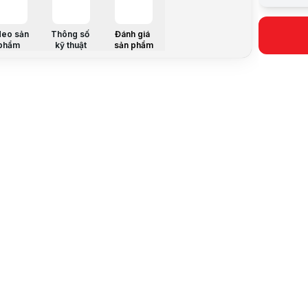
Giá mua on
Giá mua trả
deo sản
Thông số
Đánh giá
Trả góp qua
phẩm
kỹ thuật
sản phẩm
Giá đã bao
Mã sản ph
Thương hi
Tình trạng
Thêm vào g
Thông số nổ
Kích thước
Chống sốc
Thiết kế U
Đệm lưng d
Bền bỉ, ch
Thông số k
Hãng SX
G
Sử dụng
Ba
Mô tả sản 
GB-BL32 đượ
Chính vì vậ
Balo GB-BL
1. GB-BL32
Như mở bài 