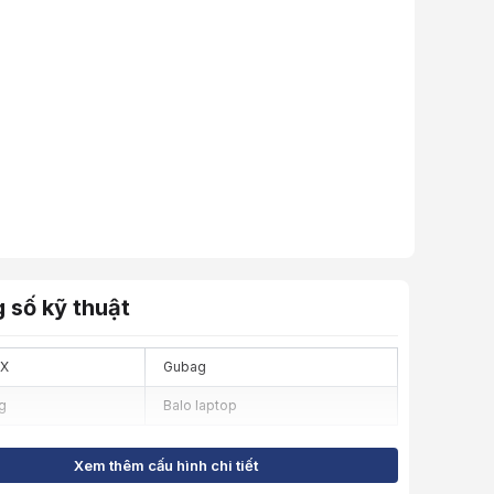
 số kỹ thuật
SX
Gubag
g
Balo laptop
Xem thêm cấu hình chi tiết