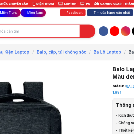
Feedback
Tìm cửa hàng gần nhất
Miền Trung
Miền Nam
Facebook
YouTube
Inst
hụ Kiện Laptop
/
Balo, cặp, túi chống sốc
/
Ba Lô Laptop
/
Ba
Balo L
Màu đe
Trang chủ
Mã SP:
BAL
1
1.891
Phụ Kiện La
2
Thông 
Phụ Kiện L
3
- Kích thư
Balo, cặp, 
- Chống s
4
- Thiết kế
Ba Lô Lapt