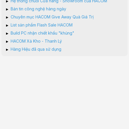
▸
Hệ thống chuỗi Cửa hàng - Showroom của HACOM
▸
Bản tin công nghệ hàng ngày
▸
Chuyên mục HACOM Give Away Quà Giá Trị
▸
List sản phẩm Flash Sale HACOM
▸
Build PC nhận chiết khấu "khủng"
▸
HACOM Xả Kho - Thanh Lý
▸
Hàng Hiệu đã qua sử dụng