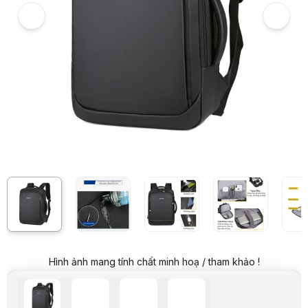
Hình ảnh và video sản phẩm
Balo Laptop công sở nam nữ GUBAG GB-BL02 Màu đen
Video review chi tiết Balo Laptop công sở nam nữ GUBAG GB-BL02 M
Hình ảnh mang tính chất minh hoạ / tham khảo !
Giá niêm yết:
749.000 VND
Giá mua online:
669.000 VND
Tiết kiệm 80.000 VND (-11%)
Giá mua trả góp (6 tháng):
111.500 VND / tháng
Trả góp qua thẻ VISA (12 tháng):
55.750 VND / tháng