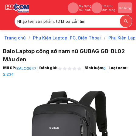
Xây dựng
Tra cứu
Giỏ hàng
cấu hình
đơn hàng
Nhập tên sản phẩm, từ khóa cần tìm
Xây dựng
Tra cứu
Giỏ hàng
cấu hình
đơn hàng
Trang chủ
/
Phụ Kiện Laptop, PC, Điện Thoại
/
Phụ Kiện Lap
Balo Laptop công sở nam nữ GUBAG GB-BL02
Màu đen
Trang chủ
Mã SP:
Đánh giá:
Bình luận:
Lượt xem:
BALO0647
0
1
2.234
Phụ Kiện Laptop, PC, Điện Thoại
2
Phụ Kiện Laptop
3
Balo, cặp, túi chống sốc
4
Ba Lô Laptop
5
Balo Laptop công sở nam nữ GUBAG GB-BL02 Màu đen
6