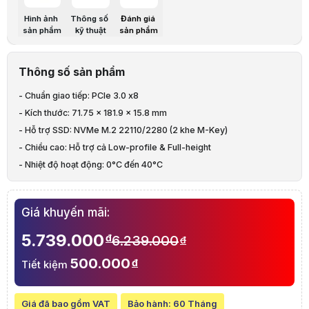
Hình ảnh
Thông số
Đánh giá
Operating Temperature
0°C to 40°C (32°F to 104°F)
sản phẩm
kỹ thuật
sản phẩm
Storage Temperature
-20°C to 60°C (-5°F to 140°F)
Thông số sản phẩm
Relative Humidity
5% to 95% RH
- Chuẩn giao tiếp: PCIe 3.0 x8
- Kích thước: 71.75 x 181.9 x 15.8 mm
Storage Interface
PCIe NVMe
- Hỗ trợ SSD: NVMe M.2 22110/2280 (2 khe M-Key)
- Chiều cao: Hỗ trợ cả Low-profile & Full-height
Supported Form Factor
22110 / 2280
- Nhiệt độ hoạt động: 0°C đến 40°C
- Nhiệt độ lưu trữ: -20°C đến 60°C
Connector Type and Quantity
M-key, 2 Slots
- Độ ẩm tương thích: 5% đến 95% RH
Giá khuyến mãi:
Dòng Year:SA6400, SA3610, S
Dòng Year:RS2825RP+
5.739.000
đ
6.239.000
đ
Dòng Year:RS2423RP+, RS242
Dòng Year:RS822RP+, RS822+
500.000
đ
Tiết kiệm
SSD NVMe
Dòng Year:RS4021xs+, RS3621
Dòng Year:RS820RP+, RS820+
Các mẫu sản phẩm áp dụng
Dòng Year:DS2419+II, DS2419+
Giá đã bao gồm VAT
Bảo hành:
60 Tháng
Dòng Year:RS3618xs, RS2818R