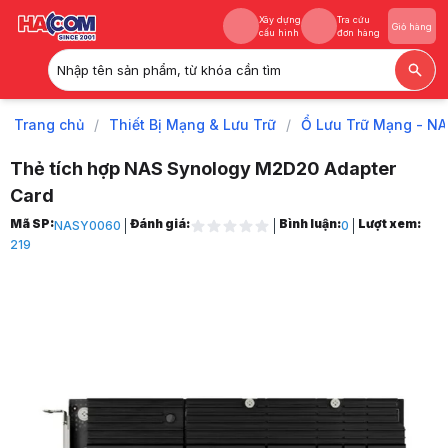
Xây dựng
Tra cứu
Giỏ hàng
cấu hình
đơn hàng
Nhập tên sản phẩm, từ khóa cần tìm
Xây dựng
Tra cứu
Giỏ hàng
cấu hình
đơn hàng
Trang chủ
/
Thiết Bị Mạng & Lưu Trữ
/
Ổ Lưu Trữ Mạng - N
Thẻ tích hợp NAS Synology M2D20 Adapter
Card
Trang chủ
Mã SP:
Đánh giá:
Bình luận:
Lượt xem:
NASY0060
0
1
219
Thiết Bị Mạng & Lưu Trữ
2
Ổ Lưu Trữ Mạng - NAS
3
Thẻ tích hợp Synology M2D20 Adapter Card
4
Hình ảnh và video sản phẩm
Thẻ tích hợp Synology M2D20 Adapter Card
Giá niêm yết:
6.239.000 VND
Giá mua online:
5.739.000 VND
Tiết kiệm 500.000 VND (-8%)