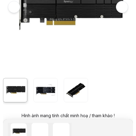
Giá mua trả góp (6 tháng):
956.500 VND / tháng
Trả góp qua thẻ VISA (12 tháng):
478.250 VND / tháng
Giá đã bao gồm VAT
Mã sản phẩm:
NASY0060
Bảo hành:
60 Tháng
Thương hiệu:
SYNOLOGY
Tình trạng:
Order trước – giao sau
Thêm vào giỏ hàng
Mua ngay
Mua trả góp 0%
Thông số nổi bật
Chuẩn giao tiếp: PCIe 3.0 x8
Kích thước: 71.75 x 181.9 x 15.8 mm
Hỗ trợ SSD: NVMe M.2 22110/2280 (2 khe M-Key)
Chiều cao: Hỗ trợ cả Low-profile & Full-height
Nhiệt độ hoạt động: 0°C đến 40°C
Nhiệt độ lưu trữ: -20°C đến 60°C
Độ ẩm tương thích: 5% đến 95% RH
Thông số kỹ thuật
Host Bus Interface
PCIe 3.0 x8
Hình ảnh mang tính chất minh hoạ / tham khảo !
Bracket Height
Low Profile and Full Height
Size (Height x Width x Depth)
71.75 mm x 181.9 mm x 15.8 mm