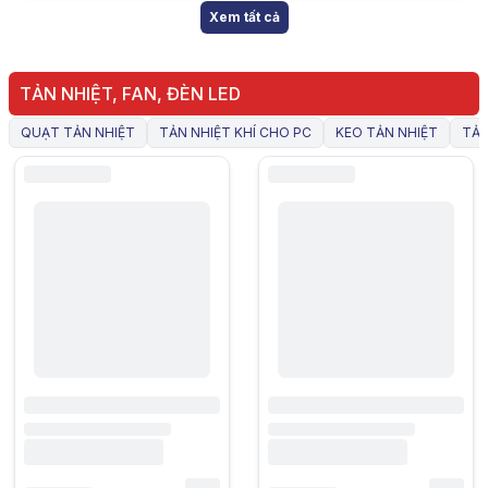
Xem tất cả
TẢN NHIỆT, FAN, ĐÈN LED
QUẠT TẢN NHIỆT
TẢN NHIỆT KHÍ CHO PC
KEO TẢN NHIỆT
TẢN