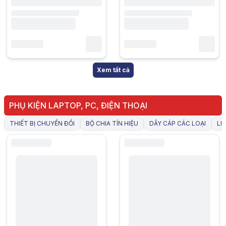
Xem tất cả
PHỤ KIỆN LAPTOP, PC, ĐIỆN THOẠI
THIẾT BỊ CHUYỂN ĐỔI
BỘ CHIA TÍN HIỆU
DÂY CÁP CÁC LOẠI
LI