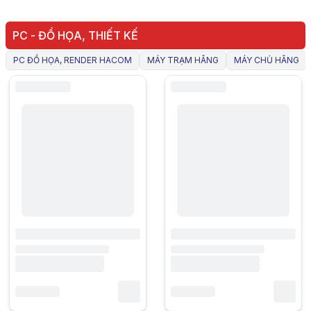
PC - ĐỒ HỌA, THIẾT KẾ
PC ĐỒ HỌA, RENDER HACOM
MÁY TRẠM HÃNG
MÁY CHỦ HÃNG