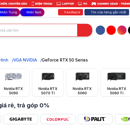
Feedback
Tìm cửa hàng gần nhất
Miền Trung
Miền Nam
Facebook
YouTube
Inst
ho gaming 8K và AI. Giá siêu rẻ, cam kết chất lượng. Hỗ trợ trả góp 0
Hình
VGA NVIDIA
GeForce RTX 50 Series
Nvidia RTX
Nvidia RTX
Nvidia RTX
Nvidia RTX
5090
5070 Ti
5060
5060 Ti
giá rẻ, trả góp 0%