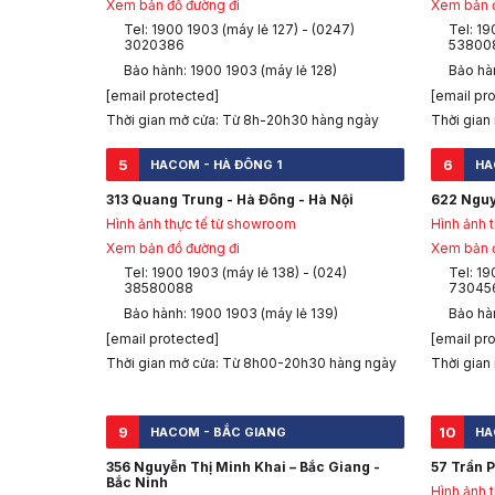
Xem bản đồ đường đi
Xem bản đ
Tel: 1900 1903 (máy lẻ 127) - (0247)
Tel: 19
3020386
53800
Bảo hành: 1900 1903 (máy lẻ 128)
Bảo hàn
[email protected]
[email pr
Thời gian mở cửa: Từ 8h-20h30 hàng ngày
Thời gian
5
6
HACOM - HÀ ĐÔNG 1
HA
313 Quang Trung - Hà Đông - Hà Nội
622 Nguy
Hình ảnh thực tế từ showroom
Hình ảnh 
Xem bản đồ đường đi
Xem bản đ
Tel: 1900 1903 (máy lẻ 138) - (024)
Tel: 19
38580088
73045
Bảo hành: 1900 1903 (máy lẻ 139)
Bảo hà
[email protected]
[email pr
Thời gian mở cửa: Từ 8h00-20h30 hàng ngày
Thời gian
9
10
HACOM - BẮC GIANG
HA
356 Nguyễn Thị Minh Khai – Bắc Giang -
57 Trần P
Bắc Ninh
Hình ảnh 