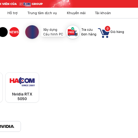
Hỗ trợ
Trung tâm dịch vụ
Khuyến mãi
Tài khoản
0
Xây dựng
Tra cứu
Giỏ hàng
NEWS
Cấu hình PC
Đơn hàng
agram
TikTok
%. Đặt mua ngay tại HACOM!
Nvidia RTX
5050