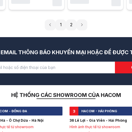
1
2
EMAIL THÔNG BÁO KHUYẾN MẠI HOẶC ĐỂ ĐƯỢC T
HỆ THỐNG CÁC SHOWROOM CỦA HACOM
3
COM - ĐỐNG ĐA
HACOM - HẢI PHÒNG
Hà - Ô Chợ Dừa - Hà Nội
36 Lê Lợi - Gia Viên - Hải Phòng
thực tế từ showroom
Hình ảnh thực tế từ showroom