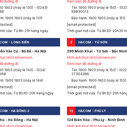
ồ đường đi
Xem bản đồ đường đi
00 1903 (máy lẻ 130) - (0243)
Tel: 1900 1903 (máy lẻ 150) - (022
88
58830013
h: 1900 1903 (máy lẻ 131)
Bảo hành: 1900 1903 (máy lẻ 151)
otected]
[email protected]
 mở cửa: Từ 8h-21h hàng ngày
Thời gian mở cửa: Từ 8h30-20h30 h
7
COM - LONG BIÊN
HACOM - TỪ SƠN
ễn Văn Cừ - Bồ Đề - Hà Nội
299 Minh Khai - Từ Sơn - Bắc Nin
thực tế từ showroom
Hình ảnh thực tế từ showroom
ồ đường đi
Xem bản đồ đường đi
00 1903 (máy lẻ 143) - (024)
Tel: 1900 1903 (máy lẻ 152) - (022
668
27304286
nh: 1900 1903 (máy lẻ 144)
Bảo hành: 1900 1903 (máy lẻ 153)
otected]
[email protected]
 mở cửa: Từ 8h30-20h hàng ngày
Thời gian mở cửa: Từ 8h30-20h hàn
11
COM - HÀ ĐÔNG 2
HACOM - PHỦ LÝ
hú - Hà Đông - Hà Nội
124 Biên Hòa - Phủ Lý - Ninh Bình
thực tế từ showroom
Hình ảnh thực tế từ showroom