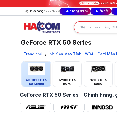
Gọi mua hàng:
1900.1903
Mua hàng online
Miền bắc
GeForce RTX 50 Series
GeForce RTX 50 Series chính hãng: Hiệu năng tối thượng c
Trang chủ
Trang chủ
Linh Kiện Máy Tính
VGA - Card Màn 
Linh Kiện Máy Tính
VGA - Card Màn Hình
VGA NVIDIA
GeForce RTX 50 Series
GeForce RTX
Nvidia RTX
Nvidia RTX
50 Series
5070
5080
GeForce RTX 50 Series - Chính hãng, 