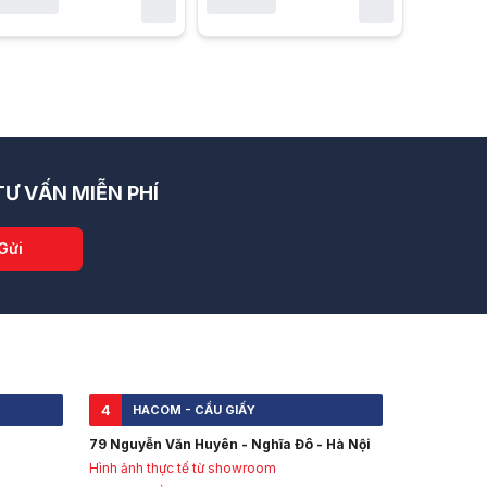
Ư VẤN MIỄN PHÍ
Gửi
4
HACOM - CẦU GIẤY
79 Nguyễn Văn Huyên - Nghĩa Đô - Hà Nội
Hình ảnh thực tế từ showroom