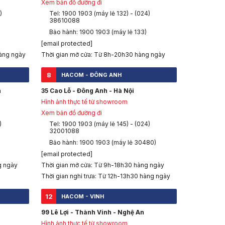
Xem bản đồ đường đi
)
Tel: 1900 1903 (máy lẻ 132) - (024)
38610088
Bảo hành: 1900 1903 (máy lẻ 133)
[email protected]
àng ngày
Thời gian mở cửa: Từ 8h-20h30 hàng ngày
8
HACOM - ĐÔNG ANH
h
35 Cao Lỗ - Đông Anh - Hà Nội
Hình ảnh thực tế từ showroom
Xem bản đồ đường đi
)
Tel: 1900 1903 (máy lẻ 145) - (024)
32001088
Bảo hành: 1900 1903 (máy lẻ 30480)
[email protected]
g ngày
Thời gian mở cửa: Từ 9h-18h30 hàng ngày
Thời gian nghỉ trưa: Từ 12h-13h30 hàng ngày
12
HACOM - VINH
99 Lê Lợi - Thành Vinh - Nghệ An
Hình ảnh thực tế từ showroom