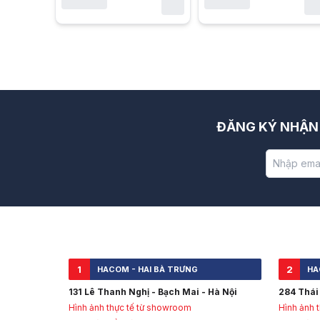
1
2
ĐĂNG KÝ NHẬN 
1
2
HACOM - HAI BÀ TRƯNG
HA
131 Lê Thanh Nghị - Bạch Mai - Hà Nội
284 Thái 
Hình ảnh thực tế từ showroom
Hình ảnh 