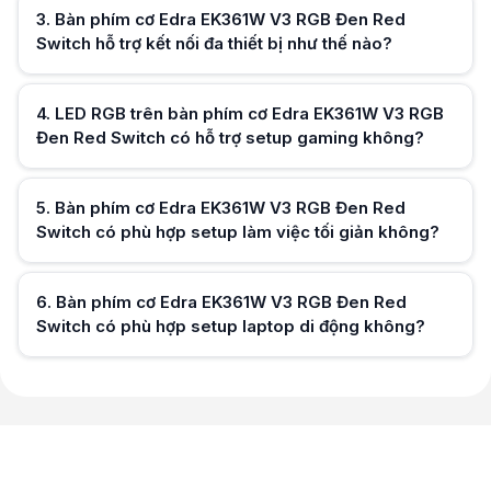
3
.
Bàn phím cơ Edra EK361W V3 RGB Đen Red
Switch hỗ trợ kết nối đa thiết bị như thế nào?
4
.
LED RGB trên bàn phím cơ Edra EK361W V3 RGB
Hữu ích (
0
)
Đen Red Switch có hỗ trợ setup gaming không?
5
.
Bàn phím cơ Edra EK361W V3 RGB Đen Red
Hữu ích (
0
)
Switch có phù hợp setup làm việc tối giản không?
6
.
Bàn phím cơ Edra EK361W V3 RGB Đen Red
Hữu ích (
0
)
Switch có phù hợp setup laptop di động không?
Hữu ích (
0
)
Hữu ích (
0
)