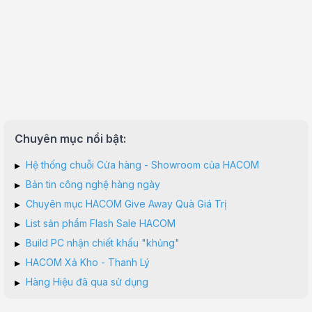
Chuyên mục nổi bật:
▸
Hệ thống chuỗi Cửa hàng - Showroom của HACOM
▸
Bản tin công nghệ hàng ngày
▸
Chuyên mục HACOM Give Away Quà Giá Trị
▸
List sản phẩm Flash Sale HACOM
▸
Build PC nhận chiết khấu "khủng"
▸
HACOM Xả Kho - Thanh Lý
▸
Hàng Hiệu đã qua sử dụng