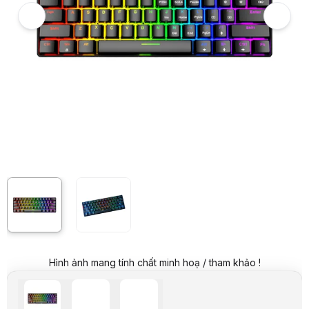
Hình ảnh và video sản phẩm
Bàn phím cơ Edra EK361W V3 RGB Đen Red Switch (USB/Bluetooth/2.
Giá niêm yết:
1.099.000 VND
Giá mua online:
649.000 VND
Tiết kiệm 450.000 VND (-41%)
Giá mua trả góp (6 tháng):
108.167 VND / tháng
Trả góp qua thẻ VISA (12 tháng):
54.084 VND / tháng
Giá đã bao gồm VAT
Mã sản phẩm:
KBED0233
Bảo hành:
24 Tháng
Thương hiệu:
E-DRA
Tình trạng:
Order trước – giao sau
Thêm vào giỏ hàng
Mua ngay
Mua trả góp 0%
Thông số nổi bật
Kết nối: Wired + 2.4Ghz + Bluetooth (3 mode)
Số lượng phím: 61 phím
Màu sản phẩm: Black
Đèn nền: RGB
Switch: Edra (Blue/Red/Brown)
Keycap: ABS double injection
Antighosting: Full antishosting keys on wired mode
Hình ảnh mang tính chất minh hoạ / tham khảo !
Pin: 1200 mAh
Dây cáp: Type-C 1.6m
Kích thước: 291*102*39mm
Thông số kỹ thuật